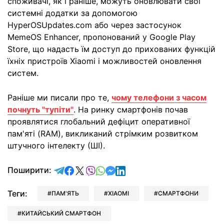
споживачі, як і раніше, можуть оновлювати свої
системні додатки за допомогою
HyperOSUpdates.com або через застосунок
MemeOS Enhancer, пропонований у Google Play
Store, що надасть їм доступ до прихованих функцій
їхніх пристроїв Xiaomi і можливостей оновлення
систем.
Раніше ми писали про те,
чому телефони з часом
почнуть "тупіти"
. На ринку смартфонів почав
проявлятися глобальний дефіцит оперативної
пам'яті (RAM), викликаний стрімким розвитком
штучного інтелекту (ШІ).
відправити у Telegram
поділитись у Facebook
поділитись у X
відправити у Viber
відправити у Whatsapp
відправити у Messenger
відправити у LinkedIn
Поширити:
Теги:
ПАМ'ЯТЬ
XIAOMI
СМАРТФОНИ
КИТАЙСЬКИЙ СМАРТФОН