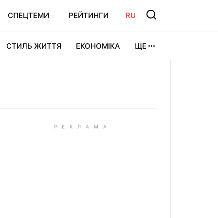
СПЕЦТЕМИ
РЕЙТИНГИ
RU
СТИЛЬ ЖИТТЯ
ЕКОНОМІКА
ЩЕ
ЛЬТУРА
ВІДЕОІГРИ
СПОРТ