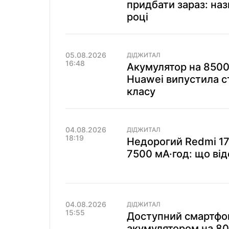
придбати зараз: на
році
05.08.2026
ДІДЖИТАЛ
16:48
Акумулятор на 8500 
Huawei випустила с
класу
04.08.2026
ДІДЖИТАЛ
18:19
Недорогий Redmi 17
7500 мА·год: що ві
04.08.2026
ДІДЖИТАЛ
15:55
Доступний смартфо
акумулятором на 80