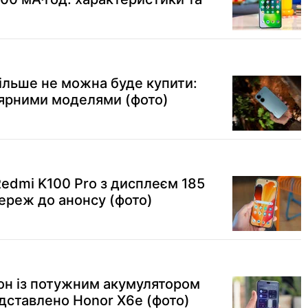
ільше не можна буде купити:
лярними моделями (фото)
edmi K100 Pro з дисплеєм 185
мереж до анонсу (фото)
н із потужним акумулятором
едставлено Honor X6e (фото)