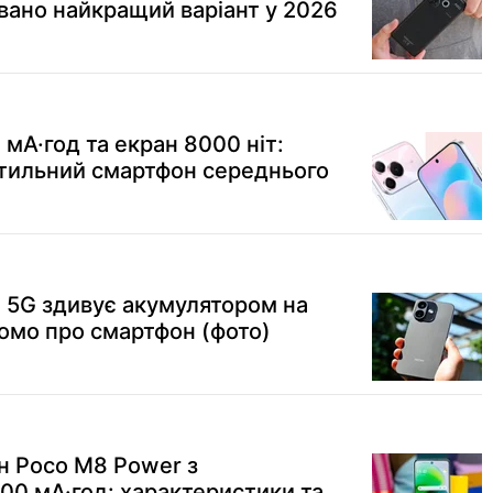
звано найкращий варіант у 2026
мА·год та екран 8000 ніт:
тильний смартфон середнього
 5G здивує акумулятором на
домо про смартфон (фото)
н Poco M8 Power з
00 мА·год: характеристики та