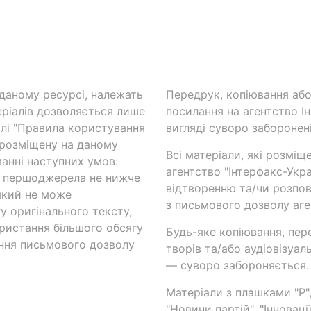
а даному ресурсі, належать
Передрук, копіювання або
ріалів дозволяється лише
посилання на агентство Ін
ілі "Правила користування
вигляді суворо заборонені
 розміщену на даному
Всі матеріали, які розміщ
анні наступних умов:
агентство "Інтерфакс-Укр
и першоджерела не нижче
відтворенню та/чи розпов
який не може
з письмового дозволу аге
у оригінального тексту,
ористання більшого обсягу
Будь-яке копіювання, пер
ння письмового дозволу
творів та/або аудіовізуал
— суворо забороняється.
Матеріали з плашками "Р",
"Новини партій", "Інноваці