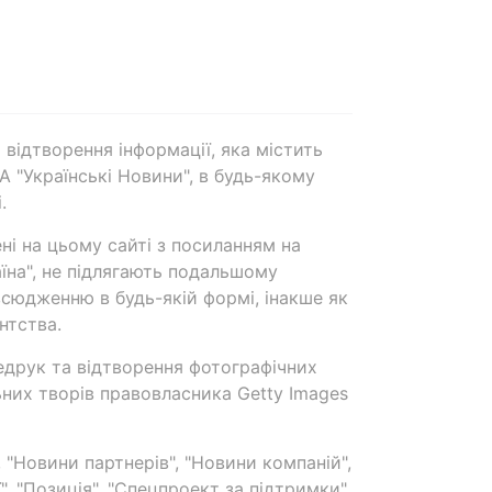
 відтворення інформації, яка містить
А "Українські Новини", в будь-якому
.
ені на цьому сайті з посиланням на
аїна", не підлягають подальшому
сюдженню в будь-якій формі, інакше як
нтства.
едрук та відтворення фотографічних
ьних творів правовласника Getty Images
 "Новини партнерів", "Новини компаній",
ї", "Позиція", "Спецпроект за підтримки"