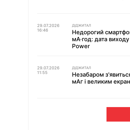
29.07.2026
ДІДЖИТАЛ
16:46
Недорогий смартфо
мА·год: дата виход
Power
29.07.2026
ДІДЖИТАЛ
11:55
Незабаром з'явитьс
мАг і великим екран