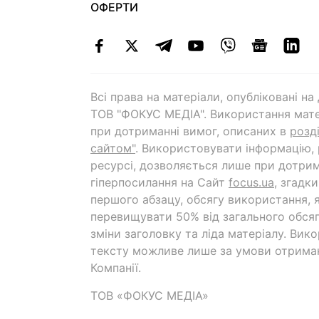
ОФЕРТИ
Всі права на матеріали, опубліковані н
ТОВ "ФОКУС МЕДІА". Використання мате
при дотриманні вимог, описаних в
розд
сайтом"
. Використовувати інформацію,
ресурсі, дозволяється лише при дотрим
гіперпосилання на Cайт
focus.ua
, згадк
першого абзацу, обсягу використання, 
перевищувати 50% від загального обсяг
зміни заголовку та ліда матеріалу. Вик
тексту можливе лише за умови отрима
Компанії.
ТОВ «ФОКУС МЕДІА»