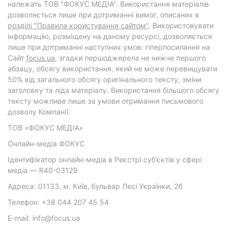
належать ТОВ "ФОКУС МЕДІА". Використання матеріалів
дозволяється лише при дотриманні вимог, описаних в
розділі "Правила користування сайтом"
. Використовувати
інформацію, розміщену на даному ресурсі, дозволяється
лише при дотриманні наступних умов: гіперпосилання на
Cайт
focus.ua
, згадки першоджерела не нижче першого
абзацу, обсягу використання, який не може перевищувати
50% від загального обсягу оригінального тексту, зміни
заголовку та ліда матеріалу. Використання більшого обсягу
тексту можливе лише за умови отримання письмового
дозволу Компанії.
ТОВ «ФОКУС МЕДІА»
Онлайн-медіа ФОКУС
Ідентифікатор онлайн-медіа в Реєстрі суб’єктів у сфері
медіа — R40-03129
Адреса: 01133, м. Київ, бульвар Лесі Українки, 26
Телефон: +38 044 207 45 54
E-mail: info@focus.ua