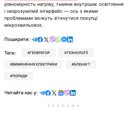
рівномірність нагріву, тьмяне внутрішнє освітлення
і незрозумілий інтерфейс — ось з якими
проблемами можуть зіткнутися покупці
мікрохвильовок.
відправити у Telegram
поділитись у Facebook
поділитись у X
відправити у Viber
відправити у Whatsapp
відправити у Messenger
відправити у LinkedIn
Поширити:
Теги:
ГЕНЕРАТОР
ТЕХНОЛОГІЇ
ВИМКНЕННЯ ЕЛЕКТРИКИ
БЛЕКАУТ
ПОРАДИ
Читайте у Telegram
Читайте у Facebook
Читайте у X
Читайте у Google news
Читайте у Viber
Читайте у LinkedIn
Читайте нас у: