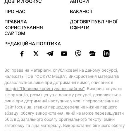
ДОВГИЙ ФОКУС
АВТОРИ
ПРО НАС
ВАКАНСІЇ
ПРАВИЛА
ДОГОВІР ПУБЛІЧНОЇ
КОРИСТУВАННЯ
ОФЕРТИ
САЙТОМ
РЕДАКЦІЙНА ПОЛІТИКА
Всі права на матеріали, опубліковані на даному ресурсі,
належать ТОВ "ФОКУС МЕДІА". Використання матеріалів
дозволяється лише при дотриманні вимог, описаних в
розділі "Правила користування сайтом"
. Використовувати
інформацію, розміщену на даному ресурсі, дозволяється
лише при дотриманні наступних умов: гіперпосилання на
Cайт
focus.ua
, згадки першоджерела не нижче першого
абзацу, обсягу використання, який не може перевищувати
50% від загального обсягу оригінального тексту, зміни
заголовку та ліда матеріалу. Використання більшого обсягу