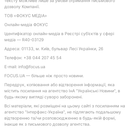
тексту можливе лише за умови отримання письмового
дозволу Компанії.
ТОВ «ФОКУС МЕДІА»
Онлайн-медіа ФОКУС
Ідентифікатор онлайн-медіа в Реєстрі суб’єктів у сфері
медіа — R40-03129
Адреса: 01133, м. Київ, бульвар Лесі Українки, 26
Телефон: +38 044 207 45 54
E-mail: info@focus.ua
FOCUS.UA — більше ніж просто новини.
Передрук, копіювання або відтворення інформації, яка
містить посилання на агентство ІнА "Українські Новини", в
будь-якому вигляді суворо заборонені.
Всі матеріали, які розміщені на цьому сайті з посиланням на
агентство "Інтерфакс-Україна", не підлягають подальшому
відтворенню та/чи розповсюдженню в будь-якій формі,
інакше як з письмового дозволу агентства.