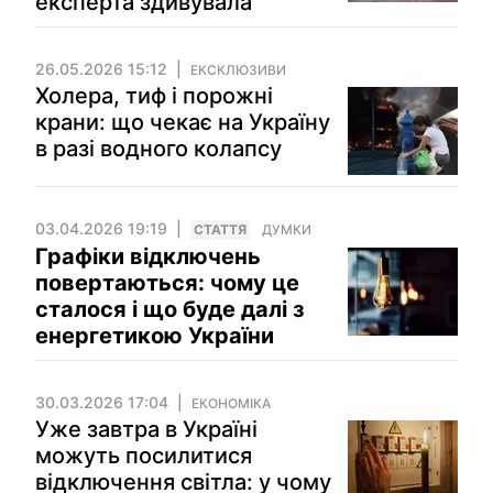
експерта здивувала
26.05.2026 15:12
ЕКСКЛЮЗИВИ
Холера, тиф і порожні
крани: що чекає на Україну
в разі водного колапсу
03.04.2026 19:19
СТАТТЯ
ДУМКИ
Графіки відключень
повертаються: чому це
сталося і що буде далі з
енергетикою України
30.03.2026 17:04
ЕКОНОМІКА
Уже завтра в Україні
можуть посилитися
відключення світла: у чому