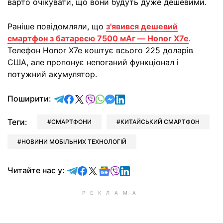
варто очікувати, що вони будуть дуже дешевими.
Раніше повідомляли, що
з'явився дешевий
смартфон з батареєю 7500 мАг — Honor X7e
.
Телефон Honor X7e коштує всього 225 доларів
США, але пропонує непоганий функціонал і
потужний акумулятор.
відправити у Telegram
поділитись у Facebook
поділитись у X
відправити у Viber
відправити у Whatsapp
відправити у Messenger
відправити у LinkedIn
Поширити:
Теги:
СМАРТФОНИ
КИТАЙСЬКИЙ СМАРТФОН
НОВИНИ МОБІЛЬНИХ ТЕХНОЛОГІЙ
Читайте у Telegram
Читайте у Facebook
Читайте у X
Читайте у Google news
Читайте у Viber
Читайте у LinkedIn
Читайте нас у: