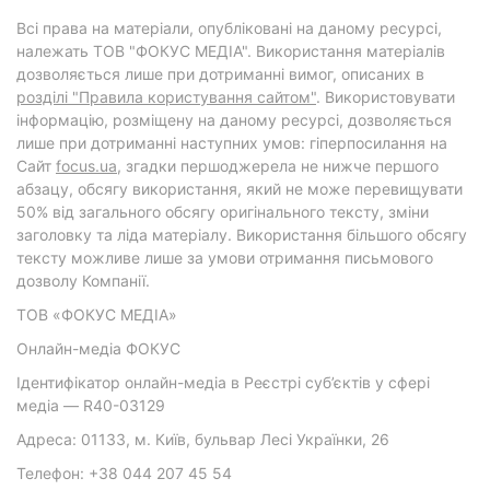
Всі права на матеріали, опубліковані на даному ресурсі,
належать ТОВ "ФОКУС МЕДІА". Використання матеріалів
дозволяється лише при дотриманні вимог, описаних в
розділі "Правила користування сайтом"
. Використовувати
інформацію, розміщену на даному ресурсі, дозволяється
лише при дотриманні наступних умов: гіперпосилання на
Cайт
focus.ua
, згадки першоджерела не нижче першого
абзацу, обсягу використання, який не може перевищувати
50% від загального обсягу оригінального тексту, зміни
заголовку та ліда матеріалу. Використання більшого обсягу
тексту можливе лише за умови отримання письмового
дозволу Компанії.
ТОВ «ФОКУС МЕДІА»
Онлайн-медіа ФОКУС
Ідентифікатор онлайн-медіа в Реєстрі суб’єктів у сфері
медіа — R40-03129
Адреса: 01133, м. Київ, бульвар Лесі Українки, 26
Телефон: +38 044 207 45 54