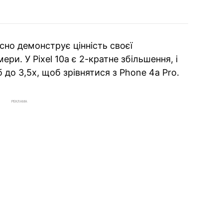
йсно демонструє цінність своєї
ери. У Pixel 10a є 2-кратне збільшення, і
до 3,5x, щоб зрівнятися з Phone 4a Pro.
РЕКЛАМА