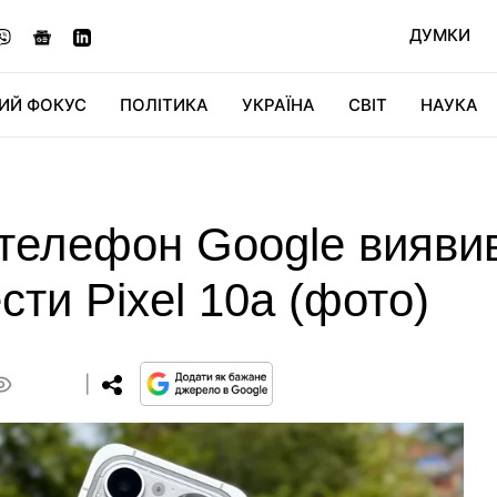
ДУМКИ
ИЙ ФОКУС
ПОЛІТИКА
УКРАЇНА
СВІТ
НАУКА
ДІДЖИТАЛ
АВТО
СВІТФАН
КУ
елефон Google виявив
сти Pixel 10а (фото)
0