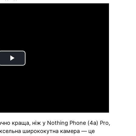
Play
Video
чно краща, ніж у Nothing Phone (4a) Pro,
іксельна ширококутна камера — це