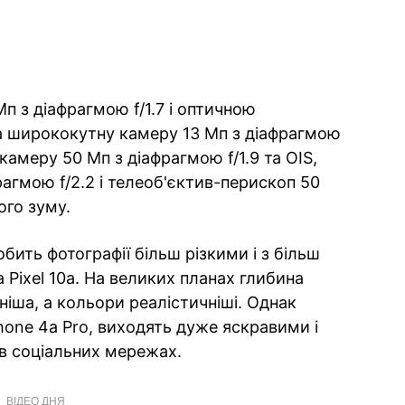
Мп з діафрагмою f/1.7 і оптичною
та ширококутну камеру 13 Мп з діафрагмою
 камеру 50 Мп з діафрагмою f/1.9 та OIS,
агмою f/2.2 і телеоб'єктив-перископ 50
ого зуму.
бить фотографії більш різкими і з більш
Pixel 10a. На великих планах глибина
дніша, а кольори реалістичніші. Однак
Phone 4a Pro, виходять дуже яскравими і
ї в соціальних мережах.
ВІДЕО ДНЯ