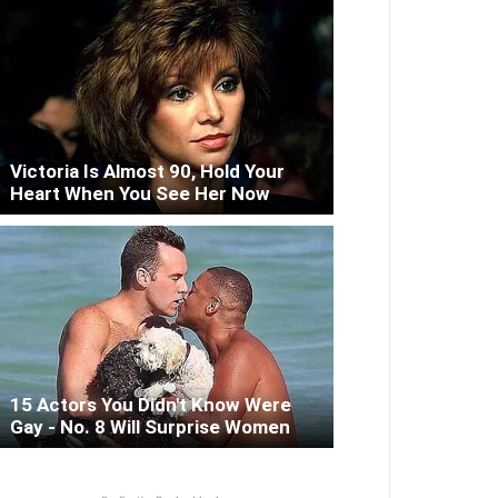
Victoria Is Almost 90, Hold Your
Heart When You See Her Now
15 Actors You Didn't Know Were
Gay - No. 8 Will Surprise Women