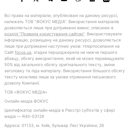
Всі права на матеріали, опубліковані на даному ресурсі,
належать ТОВ "ФОКУС МЕДІА". Використання матеріалів
дозволяється лише при дотриманні вимог, описаних в
розділі "Правила користування сайтом"
. Використовувати
інформацію, розміщену на даному ресурсі, дозволяється
лише при дотриманні наступних умов: гіперпосилання на
Cайт
focus.ua
, згадки першоджерела не нижче першого
абзацу, обсягу використання, який не може перевищувати
50% від загального обсягу оригінального тексту, зміни
заголовку та ліда матеріалу. Використання більшого обсягу
тексту можливе лише за умови отримання письмового
дозволу Компанії.
ТОВ «ФОКУС МЕДІА»
Онлайн-медіа ФОКУС
Ідентифікатор онлайн-медіа в Реєстрі суб’єктів у сфері
медіа — R40-03129
Адреса: 01133, м. Київ, бульвар Лесі Українки, 26