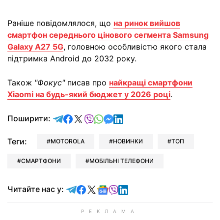
Раніше повідомлялося, що
на ринок вийшов
смартфон середнього цінового сегмента Samsung
Galaxy A27 5G
, головною особливістю якого стала
підтримка Android до 2032 року.
Також
"Фокус"
писав про
найкращі смартфони
Xiaomi на будь-який бюджет у 2026 році
.
відправити у Telegram
поділитись у Facebook
поділитись у X
відправити у Viber
відправити у Whatsapp
відправити у Messenger
відправити у LinkedIn
Поширити:
Теги:
MOTOROLA
НОВИНКИ
ТОП
СМАРТФОНИ
МОБІЛЬНІ ТЕЛЕФОНИ
Читайте у Telegram
Читайте у Facebook
Читайте у X
Читайте у Google news
Читайте у Viber
Читайте у LinkedIn
Читайте нас у: