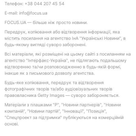
Телефон: +38 044 207 45 54
E-mail: info@focus.ua
FOCUS.UA — більше ніж просто новини.
Передрук, копіювання або відтворення інформації, яка
містить посилання на агентство ІнА "Українські Новини", в
будь-якому вигляді суворо заборонені.
Всі матеріали, які розміщені на цьому сайті з посиланням на
агентство "Інтерфакс-Україна", не підлягають подальшому
відтворенню та/чи розповсюдженню в будь-якій формі,
інакше як з письмового дозволу агентства.
Будь-яке копіювання, передрук та відтворення
фотографічних творів та/або аудіовізуальних творів
правовласника Getty Images — суворо забороняється.
Матеріали з плашками "Р", "Новини партнерів", "Новини
компаній", "Новини партій", "Інновації", "Позиція",
"Спецпроект за підтримки" публікуються на комерційній
основі.