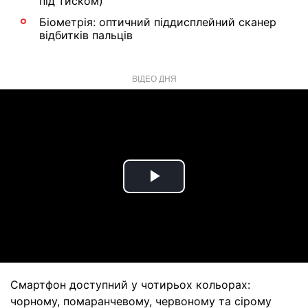
під тиском)
Біометрія: оптичний піддисплейний сканер
відбитків пальців
ВІДЕО ДНЯ
Play
Video
Смартфон доступний у чотирьох кольорах:
чорному, помаранчевому, червоному та сірому