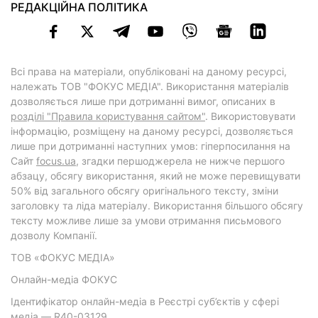
РЕДАКЦІЙНА ПОЛІТИКА
Всі права на матеріали, опубліковані на даному ресурсі,
належать ТОВ "ФОКУС МЕДІА". Використання матеріалів
дозволяється лише при дотриманні вимог, описаних в
розділі "Правила користування сайтом"
. Використовувати
інформацію, розміщену на даному ресурсі, дозволяється
лише при дотриманні наступних умов: гіперпосилання на
Cайт
focus.ua
, згадки першоджерела не нижче першого
абзацу, обсягу використання, який не може перевищувати
50% від загального обсягу оригінального тексту, зміни
заголовку та ліда матеріалу. Використання більшого обсягу
тексту можливе лише за умови отримання письмового
дозволу Компанії.
ТОВ «ФОКУС МЕДІА»
Онлайн-медіа ФОКУС
Ідентифікатор онлайн-медіа в Реєстрі суб’єктів у сфері
медіа — R40-03129