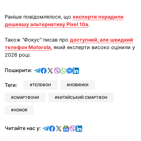
Раніше повідомлялося, що
експерти порадили
дешевшу альтернативу Pixel 10a
.
Також
"Фокус"
писав про
доступний, але швидкий
телефон Motorola
, який експерти високо оцінили у
2026 році.
відправити у Telegram
поділитись у Facebook
поділитись у X
відправити у Viber
відправити у Whatsapp
відправити у Messenger
відправити у LinkedIn
Поширити:
Теги:
ТЕЛЕФОН
НОВИНКИ
СМАРТФОНИ
КИТАЙСЬКИЙ СМАРТФОН
HONOR
Читайте у Telegram
Читайте у Facebook
Читайте у X
Читайте у Google news
Читайте у Viber
Читайте у LinkedIn
Читайте нас у: