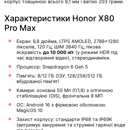
корпус товщиною всього 8,1 мм і вагою 203 грами.
Характеристики Honor X80
Pro Max
Екран: 6,8 дюйма, LTPS AMOLED, 2788×1280
пікселів, 120 Гц, ШІМ 3840 Гц, пікова
яскравість
до 10 000 ніт
(у режимі HDR під
час відтворення відео), стереодинаміки.
Процесор: Snapdragon 6 Gen 5
Пам'ять: 8/12 ГБ ОЗУ, 128/256/512 ГБ
вбудованої пам'яті
Камери: основна 50 Мп (f/1,9) з оптичною
стабілізацією (OIS), фронтальна 8 МП
ОС: Android 16 з фірмовою оболонкою
MagicOS 10
Захист корпусу: стандарти IP68 та IP69K
(витримує занурення та струмені гарячої води