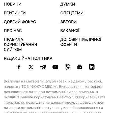
НОВИНИ
ДУМКИ
РЕЙТИНГИ
СПЕЦТЕМИ
ДОВГИЙ ФОКУС
АВТОРИ
ПРО НАС
ВАКАНСІЇ
ПРАВИЛА
ДОГОВІР ПУБЛІЧНОЇ
КОРИСТУВАННЯ
ОФЕРТИ
САЙТОМ
РЕДАКЦІЙНА ПОЛІТИКА
Всі права на матеріали, опубліковані на даному ресурсі,
належать ТОВ "ФОКУС МЕДІА". Використання матеріалів
дозволяється лише при дотриманні вимог, описаних в
розділі "Правила користування сайтом"
. Використовувати
інформацію, розміщену на даному ресурсі, дозволяється
лише при дотриманні наступних умов: гіперпосилання на
Cайт
focus.ua
, згадки першоджерела не нижче першого