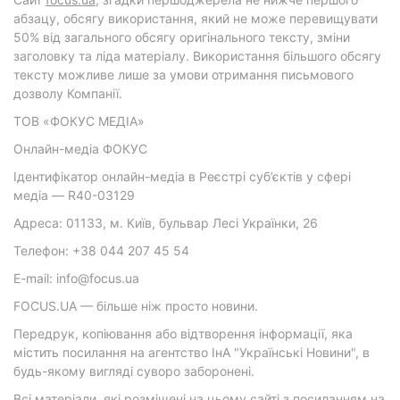
абзацу, обсягу використання, який не може перевищувати
50% від загального обсягу оригінального тексту, зміни
заголовку та ліда матеріалу. Використання більшого обсягу
тексту можливе лише за умови отримання письмового
дозволу Компанії.
ТОВ «ФОКУС МЕДІА»
Онлайн-медіа ФОКУС
Ідентифікатор онлайн-медіа в Реєстрі суб’єктів у сфері
медіа — R40-03129
Адреса: 01133, м. Київ, бульвар Лесі Українки, 26
Телефон: +38 044 207 45 54
E-mail: info@focus.ua
FOCUS.UA — більше ніж просто новини.
Передрук, копіювання або відтворення інформації, яка
містить посилання на агентство ІнА "Українські Новини", в
будь-якому вигляді суворо заборонені.
Всі матеріали, які розміщені на цьому сайті з посиланням на