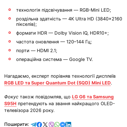
технологія підсвічування — RGB-Mini LED;
роздільна здатність — 4K Ultra HD (3840×2160
пікселів);
формати HDR — Dolby Vision IQ, HDR10+;
частота оновлення — 120–144 Гц;
порти — HDMI 2.1;
операційна система — Google TV.
Нагадаємо, експерт порівняв технології дисплеїв
RGB LED та Super Quantum Dot (SQD) Mini LED
.
Фокус
також повідомляв, що
LG G6 та Samsung
S95H
претендують на звання найкращого OLED-
телевізора 2026 року.
відправити у Telegram
поділитись у Facebook
поділитись у X
відправити у Viber
відправити у Whatsapp
відправити у Messenger
відправити у LinkedIn
Поширити: