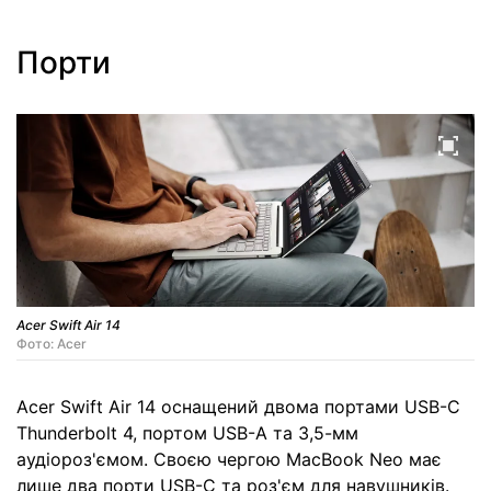
Порти
Acer Swift Air 14
Фото: Acer
Acer Swift Air 14 оснащений двома портами USB-C
Thunderbolt 4, портом USB-A та 3,5-мм
аудіороз'ємом. Своєю чергою MacBook Neo має
лише два порти USB-C та роз'єм для навушників.