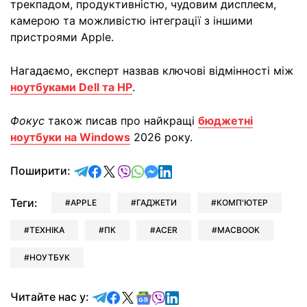
трекпадом, продуктивністю, чудовим дисплеєм,
камерою та можливістю інтеграції з іншими
пристроями Apple.
Нагадаємо, експерт назвав ключові відмінності між
ноутбуками Dell та HP
.
Фокус
також писав про найкращі
бюджетні
ноутбуки на Windows
2026 року.
відправити у Telegram
поділитись у Facebook
поділитись у X
відправити у Viber
відправити у Whatsapp
відправити у Messenger
відправити у LinkedIn
Поширити:
Теги:
APPLE
ГАДЖЕТИ
КОМП'ЮТЕР
ТЕХНІКА
ПК
ACER
MACBOOK
НОУТБУК
Читайте у Telegram
Читайте у Facebook
Читайте у X
Читайте у Google news
Читайте у Viber
Читайте у LinkedIn
Читайте нас у: