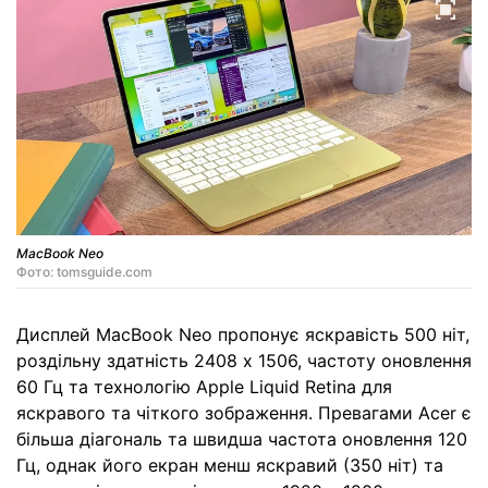
MacBook Neo
Фото: tomsguide.com
Дисплей MacBook Neo пропонує яскравість 500 ніт,
роздільну здатність 2408 x 1506, частоту оновлення
60 Гц та технологію Apple Liquid Retina для
яскравого та чіткого зображення. Превагами Acer є
більша діагональ та швидша частота оновлення 120
Гц, однак його екран менш яскравий (350 ніт) та