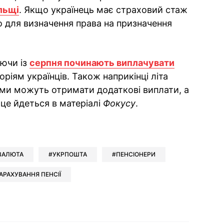
льщі
. Якщо українець має страховий стаж
то для визначення права на призначення
ючи із
серпня починають виплачувати
ріям українців. Також наприкінці літа
ми можуть отримати додаткові виплати, а
це йдеться в матеріалі
Фокусу
.
ok
ber
 Whatsapp
и у Messenger
ти у LinkedIn
ВАЛЮТА
УКРПОШТА
ПЕНСІОНЕРИ
АРАХУВАННЯ ПЕНСІЇ
ook
Google news
 Viber
е у LinkedIn