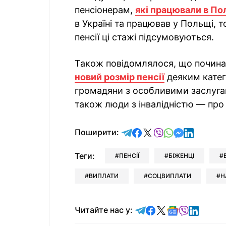
пенсіонерам,
які працювали в По
в Україні та працював у Польщі, 
пенсії ці стажі підсумовуються.
Також повідомлялося, що почина
новий розмір пенсії
деяким катего
громадяни з особливими заслуга
також люди з інвалідністю — про 
відправити у Telegram
поділитись у Facebo
поділитись у X
відправити у Vi
відправити у
відправит
відправи
Поширити:
Теги:
ПЕНСІЇ
БІЖЕНЦІ
ВИПЛАТИ
СОЦВИПЛАТИ
Н
Читайте у Telegram
Читайте у Faceb
Читайте у X
Читайте у 
Читайте у
Читайт
Читайте нас у: