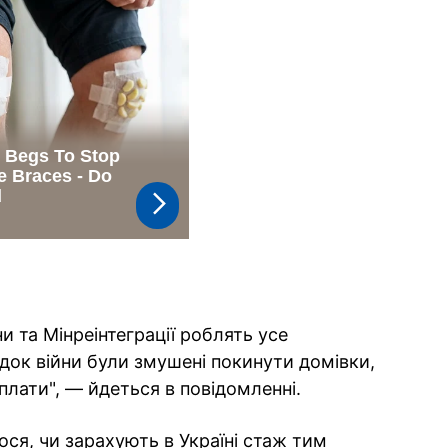
и та Мінреінтеграції роблять усе
ідок війни були змушені покинути домівки,
иплати", — йдеться в повідомленні.
ся, чи зарахують в Україні стаж тим