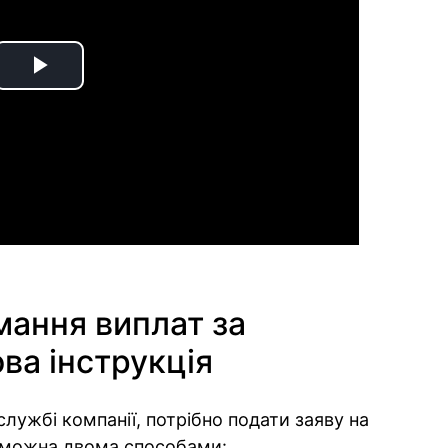
Play
Video
ання виплат за
ва інструкція
лужбі компанії, потрібно подати заяву на
 можна двома способами: