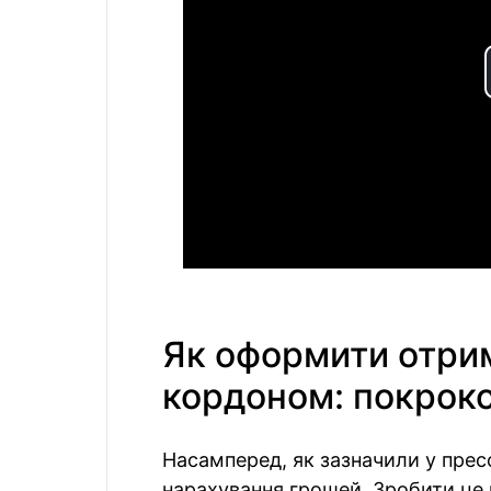
Як оформити отрим
кордоном: покроко
Насамперед, як зазначили у пресс
нарахування грошей. Зробити це