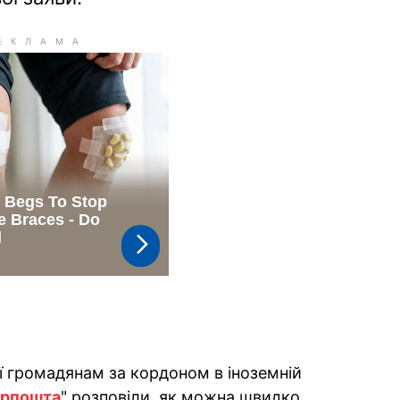
ії громадянам за кордоном в іноземній
крпошта
" розповіли, як можна швидко