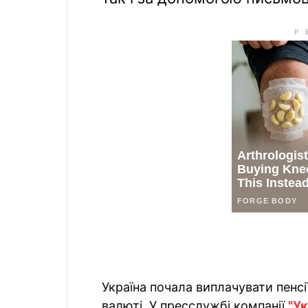
Україна почала виплачувати пенс
валюті. У пресслужбі компанії
"У