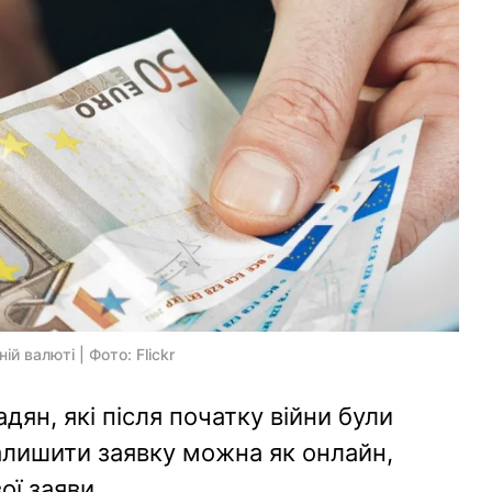
й валюті | Фото: Flickr
дян, які після початку війни були
Залишити заявку можна як онлайн,
ої заяви.