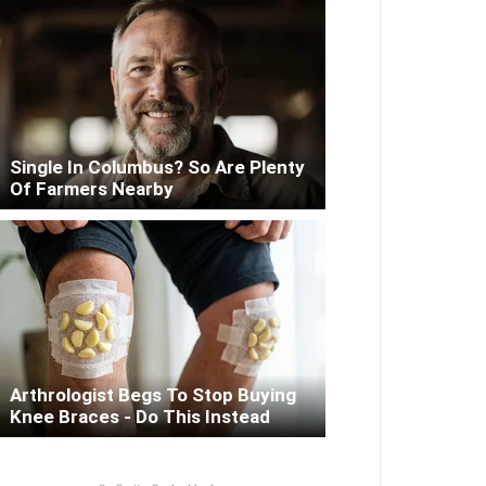
Single In Columbus? So Are Plenty
Of Farmers Nearby
Arthrologist Begs To Stop Buying
Knee Braces - Do This Instead