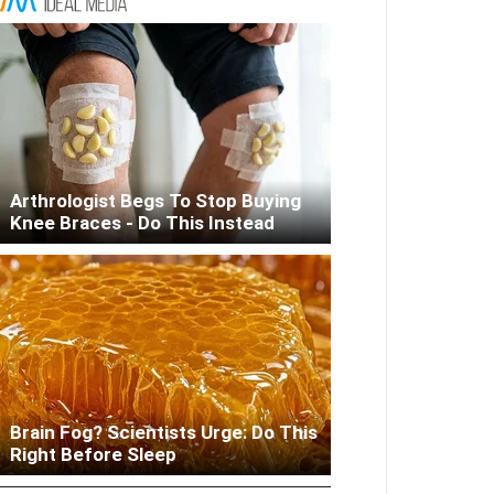
Arthrologist Begs To Stop Buying
Knee Braces - Do This Instead
Brain Fog? Scientists Urge: Do This
Woman Lives In Garage - Don't
Right Before Sleep
Judge Until You Peek Inside