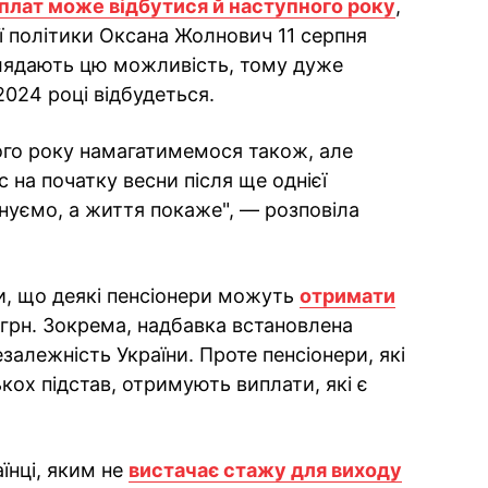
иплат може відбутися й наступного року
,
ої політики Оксана Жолнович 11 серпня
зглядають цю можливість, тому дуже
2024 році відбудеться.
ного року намагатимемося також, але
 на початку весни після ще однієї
нуємо, а життя покаже", — розповіла
и, що деякі пенсіонери можуть
отримати
 грн. Зокрема, надбавка встановлена
залежність України. Проте пенсіонери, які
кох підстав, отримують виплати, які є
їнці, яким не
вистачає стажу для виходу