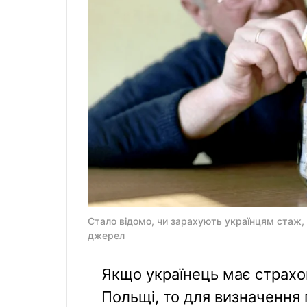
Стало відомо, чи зарахують українцям стаж, н
джерел
Якщо українець має страхов
Польщі, то для визначення 