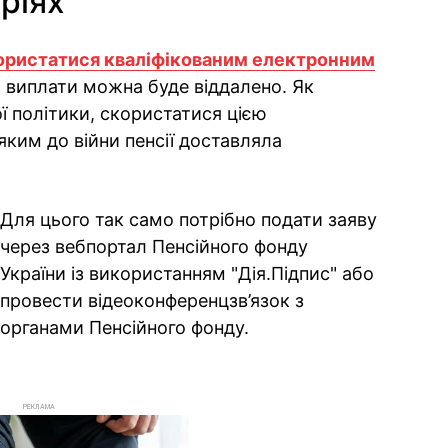
ріях
ористатися кваліфікованим електронним
и виплати можна буде віддалено. Як
ої політики, скористатися цією
ким до війни пенсії доставляла
Для цього так само потрібно подати заяву
через вебпортал Пенсійного фонду
України із використанням "Дія.Підпис" або
провести відеоконференцзв’язок з
органами Пенсійного фонду.
РЕКЛАМА