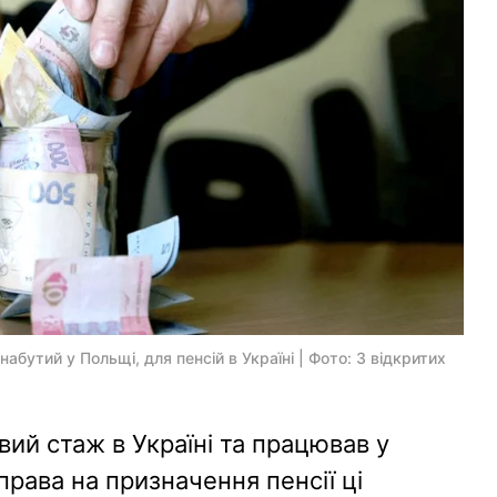
абутий у Польщі, для пенсій в Україні | Фото: З відкритих
ий стаж в Україні та працював у
права на призначення пенсії ці