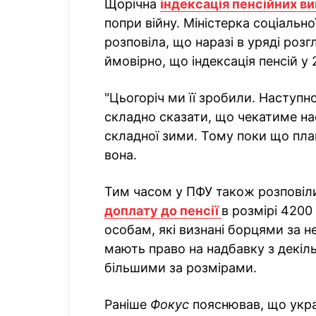
Щорічна
індексація пенсійних в
попри війну. Міністерка соціальн
розповіла, що наразі в уряді ро
ймовірно, що індексація пенсій у 
"Цьогоріч ми її зробили. Наступ
складно сказати, що чекатиме нас
складної зими. Тому поки що пла
вона.
Тим часом у ПФУ також розповіл
доплату до пенсії
в розмірі 4200
особам, які визнані борцями за не
мають право на надбавку з декіль
більшими за розмірами.
Раніше
Фокус
пояснював, що укра