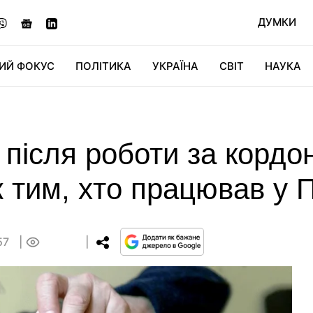
ДУМКИ
ИЙ ФОКУС
ПОЛІТИКА
УКРАЇНА
СВІТ
НАУКА
ДІДЖИТАЛ
АВТО
СВІТФАН
КУ
і після роботи за кордо
 тим, хто працював у 
57
0