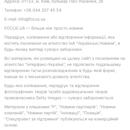
Адреса: 01133, м. Київ, бульвар Лесі Українки, 26
Телефон: +38 044 207 45 54
E-mail: info@focus.ua
FOCUS.UA — більше ніж просто новини.
Передрук, копіювання або відтворення інформації, яка
містить посилання на агентство ІнА "Українські Новини", в
будь-якому вигляді суворо заборонені.
Всі матеріали, які розміщені на цьому сайті з посиланням на
агентство "Інтерфакс-Україна", не підлягають подальшому
відтворенню та/чи розповсюдженню в будь-якій формі,
інакше як з письмового дозволу агентства.
Будь-яке копіювання, передрук та відтворення
фотографічних творів та/або аудіовізуальних творів
правовласника Getty Images — суворо забороняється.
Матеріали з плашками "Р", "Новини партнерів", "Новини
компаній", "Новини партій", "Інновації", "Позиція",
"Спецпроект за підтримки" публікуються на комерційній
основі.