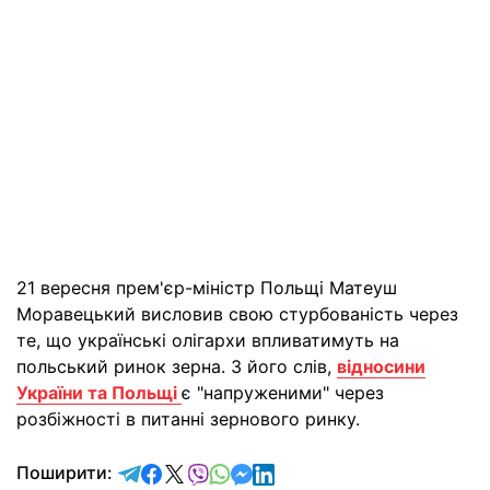
21 вересня прем'єр-міністр Польщі Матеуш
Моравецький висловив свою стурбованість через
те, що українські олігархи впливатимуть на
польський ринок зерна. З його слів,
відносини
України та Польщі
є "напруженими" через
розбіжності в питанні зернового ринку.
відправити у Telegram
поділитись у Facebook
поділитись у X
відправити у Viber
відправити у Whatsapp
відправити у Messenger
відправити у LinkedIn
Поширити: