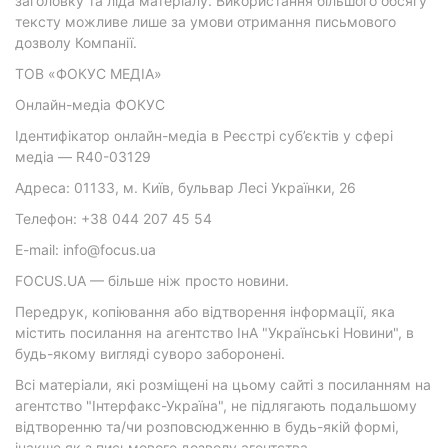
заголовку та ліда матеріалу. Використання більшого обсягу
тексту можливе лише за умови отримання письмового
дозволу Компанії.
ТОВ «ФОКУС МЕДІА»
Онлайн-медіа ФОКУС
Ідентифікатор онлайн-медіа в Реєстрі суб’єктів у сфері
медіа — R40-03129
Адреса: 01133, м. Київ, бульвар Лесі Українки, 26
Телефон: +38 044 207 45 54
E-mail: info@focus.ua
FOCUS.UA — більше ніж просто новини.
Передрук, копіювання або відтворення інформації, яка
містить посилання на агентство ІнА "Українські Новини", в
будь-якому вигляді суворо заборонені.
Всі матеріали, які розміщені на цьому сайті з посиланням на
агентство "Інтерфакс-Україна", не підлягають подальшому
відтворенню та/чи розповсюдженню в будь-якій формі,
інакше як з письмового дозволу агентства.