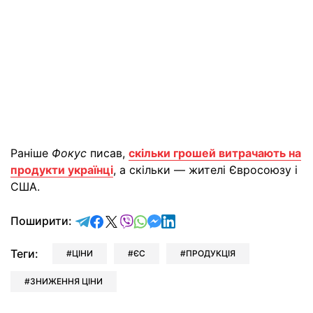
Раніше
Фокус
писав,
скільки грошей витрачають на
продукти українці
, а скільки — жителі Євросоюзу і
США.
відправити у Telegram
поділитись у Facebook
поділитись у X
відправити у Viber
відправити у Whatsapp
відправити у Messenger
відправити у LinkedIn
Поширити:
Теги:
ЦІНИ
ЄС
ПРОДУКЦІЯ
ЗНИЖЕННЯ ЦІНИ