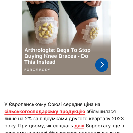
У Європейському Союзі середня ціна на
сільськогосподарську продукцію
збільшилася
лише на 2% за підсумками другого кварталу 2023
року. При цьому, як свідчать
дані
Євростату, ще в
першому кварталі фіксувалося подорожчання на