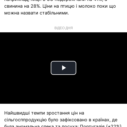
свинина на 28%. Ціни на птицю і молоко поки що
можна назвати стабільними.
ВІДЕО ДНЯ
Play
Video
Найшвидші темпи зростання цін на
сільгосппродукцію було зафіксовано в країнах, де
була аномальна спека та посуха: Португалія (+22%),