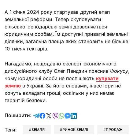
А 1 січня 2024 року стартував другий етап
земельної реформи. Тепер скуповувати
сільськогосподарські землі дозволяється
юридичним особам. Їм доступні приватні земельні
ділянки, загальна площа яких становить не більше
10 тисяч гектарів.
Нагадаємо, нещодавно експерт економічного
дискусійного клубу Олег Пендзин пояснив
Фокусу
,
чому юридичні особи не поспішають
купувати
землю
в Україні. За його словами, інвестори не
хочуть вкладати гроші, оскільки у них немає
гарантій безпеки.
відправити у Telegram
поділитись у Facebook
поділитись у X
відправити у Viber
відправити у Whatsapp
відправити у Messenger
відправити у LinkedIn
Поширити:
Теги:
ЗЕМЛЯ
РИНОК ЗЕМЛІ
ПРОДАЖ