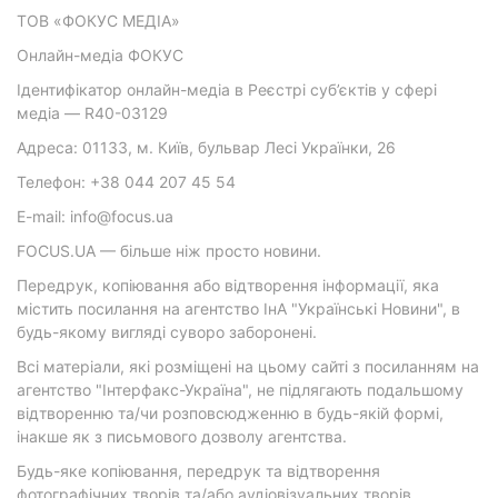
ТОВ «ФОКУС МЕДІА»
Онлайн-медіа ФОКУС
Ідентифікатор онлайн-медіа в Реєстрі суб’єктів у сфері
медіа — R40-03129
Адреса: 01133, м. Київ, бульвар Лесі Українки, 26
Телефон: +38 044 207 45 54
E-mail: info@focus.ua
FOCUS.UA — більше ніж просто новини.
Передрук, копіювання або відтворення інформації, яка
містить посилання на агентство ІнА "Українські Новини", в
будь-якому вигляді суворо заборонені.
Всі матеріали, які розміщені на цьому сайті з посиланням на
агентство "Інтерфакс-Україна", не підлягають подальшому
відтворенню та/чи розповсюдженню в будь-якій формі,
інакше як з письмового дозволу агентства.
Будь-яке копіювання, передрук та відтворення
фотографічних творів та/або аудіовізуальних творів