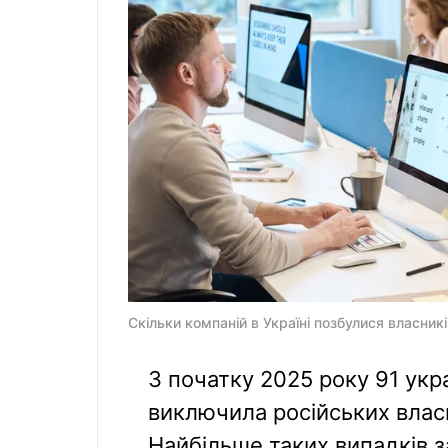
Скільки компаній в Україні позбулися власників
З початку 2025 року 91 укр
виключила російських власни
Найбільше таких випадків з