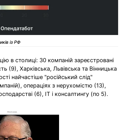
иків із РФ
цію в столиці: 30 компаній зареєстровані
ть (9), Харківська, Львівська та Вінницька
ості найчастіше "російський слід"
омпаній), операціях з нерухомістю (13),
осподарстві (6), IT і консалтингу (по 5).
РЕКЛАМА