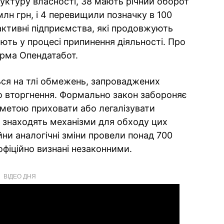
руктуру власності, 38 мають річний оборот
 млн грн, і 4 перевищили позначку в 100
 активні підприємства, які продовжують
ють у процесі припинення діяльності. Про
рма Опендатабот.
ься на тлі обмежень, запроваджених
о вторгнення. Формально закон забороняє
 метою приховати або легалізувати
и знаходять механізми для обходу цих
йни аналогічні зміни провели понад 700
 офіційно визнані незаконними.
ВІДЕО ДНЯ