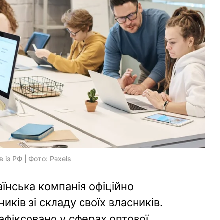
 із РФ | Фото: Pexels
аїнська компанія офіційно
ків зі складу своїх власників.
афіксовано у сферах оптової