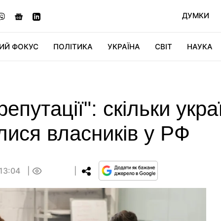
ДУМКИ
ИЙ ФОКУС
ПОЛІТИКА
УКРАЇНА
СВІТ
НАУКА
ДІДЖИТАЛ
АВТО
СВІТФАН
КУ
епутації": скільки укра
лися власників у РФ
 13:04
0