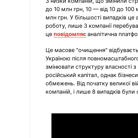
З низки компаній, що змінили ст
до 10 млн грн, 10 — від 10 до 100
млн грн. У більшості випадків це
роботу, лише 3 компанії перебува
це
повідомляє
аналітична платфо
Це масове "очищення" відбуваєт
Україною після повномасштабног
змінювати структуру власності з
російський капітал, однак бізнес
обмежень. Від початку великої ві
компаній, і лише 8 випадків були