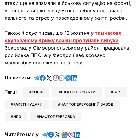
атаки ще не зламали військову ситуацію на фронті,
вони спричиняють відчутні перебої у постачанні
пального та стрес у повсякденному житті росіян.
Також
Фокус
писав, що 13 жовтня
у тимчасово
окупованому Криму вранці пролунали вибухи
.
Зокрема, у Сімферопольському районі працювала
російська ППО, а у Феодосії зафіксовано
масштабну пожежу на нафтобазі.
відправити у Telegram
поділитись у Facebook
поділитись у X
відправити у Viber
відправити у Whatsapp
відправити у Messenger
відправити у LinkedIn
Поширити:
Теги:
РОСІЯ
НАФТОПРОДУКТИ
ЗСУ
РАКЕТНІ УДАРИ
НАФТОПЕРЕРОБНИЙ ЗАВОД
НПЗ
НАФТОПЕРЕРОБКА
Читайте у Telegram
Читайте у Facebook
Читайте у X
Читайте у Google news
Читайте у Viber
Читайте у LinkedIn
Читайте нас у: