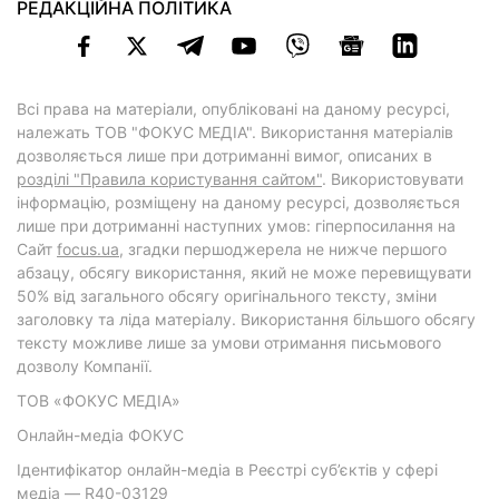
РЕДАКЦІЙНА ПОЛІТИКА
Всі права на матеріали, опубліковані на даному ресурсі,
належать ТОВ "ФОКУС МЕДІА". Використання матеріалів
дозволяється лише при дотриманні вимог, описаних в
розділі "Правила користування сайтом"
. Використовувати
інформацію, розміщену на даному ресурсі, дозволяється
лише при дотриманні наступних умов: гіперпосилання на
Cайт
focus.ua
, згадки першоджерела не нижче першого
абзацу, обсягу використання, який не може перевищувати
50% від загального обсягу оригінального тексту, зміни
заголовку та ліда матеріалу. Використання більшого обсягу
тексту можливе лише за умови отримання письмового
дозволу Компанії.
ТОВ «ФОКУС МЕДІА»
Онлайн-медіа ФОКУС
Ідентифікатор онлайн-медіа в Реєстрі суб’єктів у сфері
медіа — R40-03129