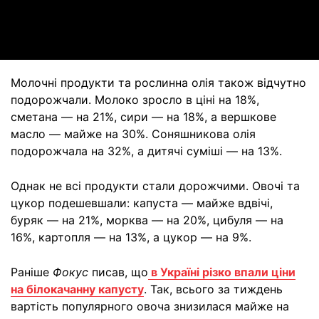
Video
Молочні продукти та рослинна олія також відчутно
подорожчали. Молоко зросло в ціні на 18%,
сметана — на 21%, сири — на 18%, а вершкове
масло — майже на 30%. Соняшникова олія
подорожчала на 32%, а дитячі суміші — на 13%.
Однак не всі продукти стали дорожчими. Овочі та
цукор подешевшали: капуста — майже вдвічі,
буряк — на 21%, морква — на 20%, цибуля — на
16%, картопля — на 13%, а цукор — на 9%.
Раніше
Фокус
писав, що
в Україні різко впали ціни
на білокачанну капусту
. Так, всього за тиждень
вартість популярного овоча знизилася майже на