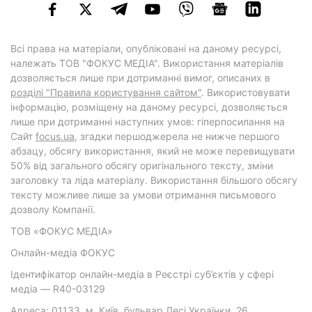
Всі права на матеріали, опубліковані на даному ресурсі,
належать ТОВ "ФОКУС МЕДІА". Використання матеріалів
дозволяється лише при дотриманні вимог, описаних в
розділі "Правила користування сайтом"
. Використовувати
інформацію, розміщену на даному ресурсі, дозволяється
лише при дотриманні наступних умов: гіперпосилання на
Cайт
focus.ua
, згадки першоджерела не нижче першого
абзацу, обсягу використання, який не може перевищувати
50% від загального обсягу оригінального тексту, зміни
заголовку та ліда матеріалу. Використання більшого обсягу
тексту можливе лише за умови отримання письмового
дозволу Компанії.
ТОВ «ФОКУС МЕДІА»
Онлайн-медіа ФОКУС
Ідентифікатор онлайн-медіа в Реєстрі суб’єктів у сфері
медіа — R40-03129
Адреса: 01133, м. Київ, бульвар Лесі Українки, 26