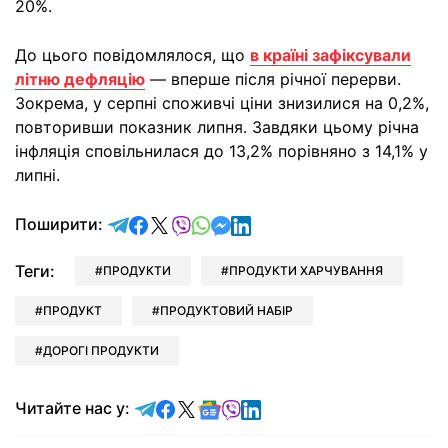
20%.
До цього повідомлялося, що
в країні зафіксували
літню дефляцію
— вперше після річної перерви.
Зокрема, у серпні споживчі ціни знизилися на 0,2%,
повторивши показник липня. Завдяки цьому річна
інфляція сповільнилася до 13,2% порівняно з 14,1% у
липні.
відправити у Telegram
поділитись у Facebook
поділитись у X
відправити у Viber
відправити у Whatsapp
відправити у Messenger
відправити у LinkedIn
Поширити:
Теги:
ПРОДУКТИ
ПРОДУКТИ ХАРЧУВАННЯ
ПРОДУКТ
ПРОДУКТОВИЙ НАБІР
ДОРОГІ ПРОДУКТИ
Читайте у Telegram
Читайте у Facebook
Читайте у X
Читайте у Google news
Читайте у Viber
Читайте у LinkedIn
Читайте нас у: