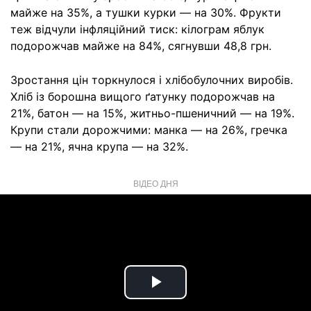
майже на 35%, а тушки курки — на 30%. Фрукти
теж відчули інфляційний тиск: кілограм яблук
подорожчав майже на 84%, сягнувши 48,8 грн.
Зростання цін торкнулося і хлібобулочних виробів.
Хліб із борошна вищого ґатунку подорожчав на
21%, батон — на 15%, житньо-пшеничний — на 19%.
Крупи стали дорожчими: манка — на 26%, гречка
— на 21%, ячна крупа — на 32%.
ВІДЕО ДНЯ
Play