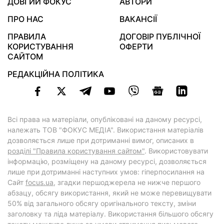
ДОВГИЙ ФОКУС
АВТОРИ
ПРО НАС
ВАКАНСІЇ
ПРАВИЛА
ДОГОВІР ПУБЛІЧНОЇ
КОРИСТУВАННЯ
ОФЕРТИ
САЙТОМ
РЕДАКЦІЙНА ПОЛІТИКА
Всі права на матеріали, опубліковані на даному ресурсі,
належать ТОВ "ФОКУС МЕДІА". Використання матеріалів
дозволяється лише при дотриманні вимог, описаних в
розділі "Правила користування сайтом"
. Використовувати
інформацію, розміщену на даному ресурсі, дозволяється
лише при дотриманні наступних умов: гіперпосилання на
Cайт
focus.ua
, згадки першоджерела не нижче першого
абзацу, обсягу використання, який не може перевищувати
50% від загального обсягу оригінального тексту, зміни
заголовку та ліда матеріалу. Використання більшого обсягу