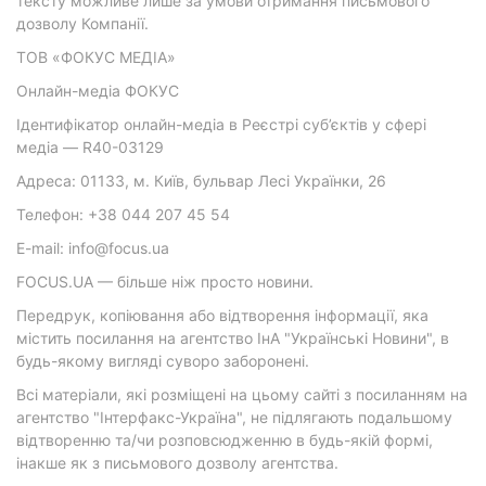
тексту можливе лише за умови отримання письмового
дозволу Компанії.
ТОВ «ФОКУС МЕДІА»
Онлайн-медіа ФОКУС
Ідентифікатор онлайн-медіа в Реєстрі суб’єктів у сфері
медіа — R40-03129
Адреса: 01133, м. Київ, бульвар Лесі Українки, 26
Телефон: +38 044 207 45 54
E-mail: info@focus.ua
FOCUS.UA — більше ніж просто новини.
Передрук, копіювання або відтворення інформації, яка
містить посилання на агентство ІнА "Українські Новини", в
будь-якому вигляді суворо заборонені.
Всі матеріали, які розміщені на цьому сайті з посиланням на
агентство "Інтерфакс-Україна", не підлягають подальшому
відтворенню та/чи розповсюдженню в будь-якій формі,
інакше як з письмового дозволу агентства.