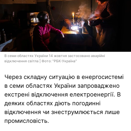
В семи областях України 14 жовтня застосовано аварійні
відключення світла | Фото: "РБК-Україна"
Через складну ситуацію в енергосистемі
в семи областях України запроваджено
екстрені відключення електроенергії. В
деяких областях діють погодинні
відключення чи знеструмлюється лише
промисловість.