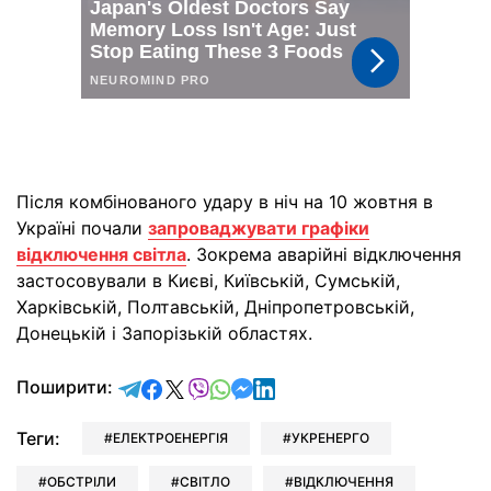
Після комбінованого удару в ніч на 10 жовтня в
Україні почали
запроваджувати графіки
відключення світла
. Зокрема аварійні відключення
застосовували в Києві, Київській, Сумській,
Харківській, Полтавській, Дніпропетровській,
Донецькій і Запорізькій областях.
відправити у Telegram
поділитись у Facebook
поділитись у X
відправити у Viber
відправити у Whatsapp
відправити у Messenger
відправити у LinkedIn
Поширити:
Теги:
ЕЛЕКТРОЕНЕРГІЯ
УКРЕНЕРГО
ОБСТРІЛИ
СВІТЛО
ВІДКЛЮЧЕННЯ