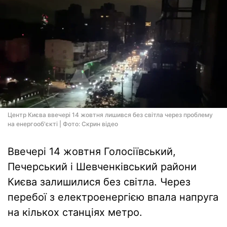
Центр Києва ввечері 14 жовтня лишився без світла через проблему
на енергооб'єкті | Фото: Скрин відео
Ввечері 14 жовтня Голосіївський,
Печерський і Шевченківський райони
Києва залишилися без світла. Через
перебої з електроенергією впала напруга
на кількох станціях метро.