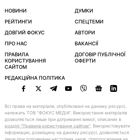
НОВИНИ
ДУМКИ
РЕЙТИНГИ
СПЕЦТЕМИ
ДОВГИЙ ФОКУС
АВТОРИ
ПРО НАС
ВАКАНСІЇ
ПРАВИЛА
ДОГОВІР ПУБЛІЧНОЇ
КОРИСТУВАННЯ
ОФЕРТИ
САЙТОМ
РЕДАКЦІЙНА ПОЛІТИКА
Всі права на матеріали, опубліковані на даному ресурсі,
належать ТОВ "ФОКУС МЕДІА". Використання матеріалів
дозволяється лише при дотриманні вимог, описаних в
розділі "Правила користування сайтом"
. Використовувати
інформацію, розміщену на даному ресурсі, дозволяється
лише при дотриманні наступних умов: гіперпосилання на