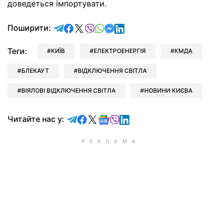
доведеться імпортувати.
відправити у Telegram
поділитись у Facebook
поділитись у X
відправити у Viber
відправити у Whatsapp
відправити у Messenger
відправити у LinkedIn
Поширити:
Теги:
КИЇВ
ЕЛЕКТРОЕНЕРГІЯ
КМДА
БЛЕКАУТ
ВІДКЛЮЧЕННЯ СВІТЛА
ВІЯЛОВІ ВІДКЛЮЧЕННЯ СВІТЛА
НОВИНИ КИЄВА
Читайте у Telegram
Читайте у Facebook
Читайте у X
Читайте у Google news
Читайте у Viber
Читайте у LinkedIn
Читайте нас у: