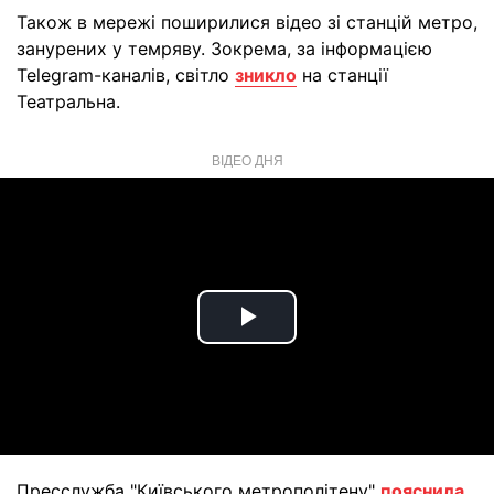
Також в мережі поширилися відео зі станцій метро,
занурених у темряву. Зокрема, за інформацією
Telegram-каналів, світло
зникло
на станції
Театральна.
ВІДЕО ДНЯ
Play
Video
Пресслужба "Київського метрополітену"
пояснила
,