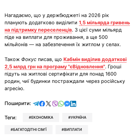
Нагадаємо, що у держбюджеті на 2026 рік
планують додатково виділити
1,5 мільярда гривень
на підтримку переселенців
. З цієї суми мільярд
піде на виплати для проживання, а ще 500
мільйонів — на забезпечення їх житлом у селах.
Також
Фокус
писав, що
Кабмін виділив додаткові
2,5 млрд грн на програму "єВідновлення"
. Гроші
підуть на житлові сертифікати для понад 1600
родин, чиї будинки постраждали через російську
агресію.
відправити у Telegram
поділитись у Facebook
поділитись у X
відправити у Viber
відправити у Whatsapp
відправити у Messenger
відправити у LinkedIn
Поширити:
Теги:
ЕКОНОМІКА
УКРАЇНА
БАГАТОДІТНІ СІМ'Ї
ВИПЛАТИ