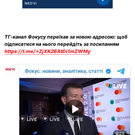
ТГ-канал Фокусу переїхав за новою адресою: щоб
підписатися на нього перейдіть за посиланням
https://t.me/+ZjXK2BAtDi1mZWMy