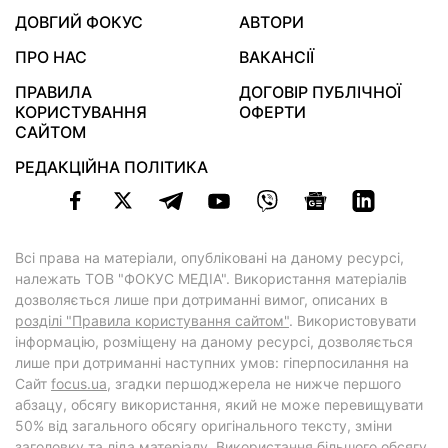
ДОВГИЙ ФОКУС
АВТОРИ
ПРО НАС
ВАКАНСІЇ
ПРАВИЛА
ДОГОВІР ПУБЛІЧНОЇ
КОРИСТУВАННЯ
ОФЕРТИ
САЙТОМ
РЕДАКЦІЙНА ПОЛІТИКА
Всі права на матеріали, опубліковані на даному ресурсі,
належать ТОВ "ФОКУС МЕДІА". Використання матеріалів
дозволяється лише при дотриманні вимог, описаних в
розділі "Правила користування сайтом"
. Використовувати
інформацію, розміщену на даному ресурсі, дозволяється
лише при дотриманні наступних умов: гіперпосилання на
Cайт
focus.ua
, згадки першоджерела не нижче першого
абзацу, обсягу використання, який не може перевищувати
50% від загального обсягу оригінального тексту, зміни
заголовку та ліда матеріалу. Використання більшого обсягу