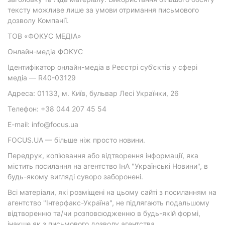
тексту можливе лише за умови отримання письмового
дозволу Компанії.
ТОВ «ФОКУС МЕДІА»
Онлайн-медіа ФОКУС
Ідентифікатор онлайн-медіа в Реєстрі суб’єктів у сфері
медіа — R40-03129
Адреса: 01133, м. Київ, бульвар Лесі Українки, 26
Телефон: +38 044 207 45 54
E-mail: info@focus.ua
FOCUS.UA — більше ніж просто новини.
Передрук, копіювання або відтворення інформації, яка
містить посилання на агентство ІнА "Українські Новини", в
будь-якому вигляді суворо заборонені.
Всі матеріали, які розміщені на цьому сайті з посиланням на
агентство "Інтерфакс-Україна", не підлягають подальшому
відтворенню та/чи розповсюдженню в будь-якій формі,
інакше як з письмового дозволу агентства.