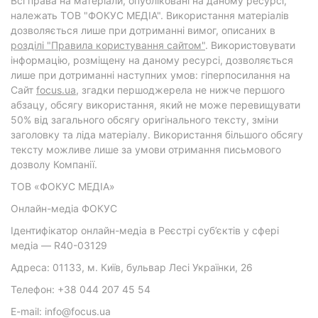
Всі права на матеріали, опубліковані на даному ресурсі,
належать ТОВ "ФОКУС МЕДІА". Використання матеріалів
дозволяється лише при дотриманні вимог, описаних в
розділі "Правила користування сайтом"
. Використовувати
інформацію, розміщену на даному ресурсі, дозволяється
лише при дотриманні наступних умов: гіперпосилання на
Cайт
focus.ua
, згадки першоджерела не нижче першого
абзацу, обсягу використання, який не може перевищувати
50% від загального обсягу оригінального тексту, зміни
заголовку та ліда матеріалу. Використання більшого обсягу
тексту можливе лише за умови отримання письмового
дозволу Компанії.
ТОВ «ФОКУС МЕДІА»
Онлайн-медіа ФОКУС
Ідентифікатор онлайн-медіа в Реєстрі суб’єктів у сфері
медіа — R40-03129
Адреса: 01133, м. Київ, бульвар Лесі Українки, 26
Телефон: +38 044 207 45 54
E-mail: info@focus.ua