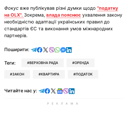
Фокус
вже публікував різні думки щодо
"податку
на OLX".
Зокрема,
влада пояснює
ухвалення закону
необхідністю адаптації українських правил до
стандартів ЄС та виконання умов міжнародних
партнерів.
відправити у Telegram
поділитись у Facebook
поділитись у X
відправити у Viber
відправити у Whatsapp
відправити у Messenger
відправити у LinkedIn
Поширити:
Теги:
ВЕРХОВНА РАДА
ОРЕНДА
ЗАКОН
КВАРТИРА
ПОДАТОК
Читайте у Telegram
Читайте у Facebook
Читайте у X
Читайте у Google news
Читайте у Viber
Читайте у LinkedIn
Читайте нас у: