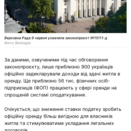
Верховна Рада 9 червня ухвалила законопроєкт №15111-д
Фото: Вiкiпедiя
За даними, озвученими під час обговорення
законопроєкту, лише приблизно 900 українців
офіційно задекларували доходи від здачі житла в
оренду. Ще приблизно 56 тис. фізичних осіб-
підприємців (ФОП) працюють у сфері оренди на
спрощеній системі оподаткування.
Очікується, що зниження ставки податку зробить
офіційну оренду більш вигідною для власників
житла та стимулюватиме укладання легальних
договорів.