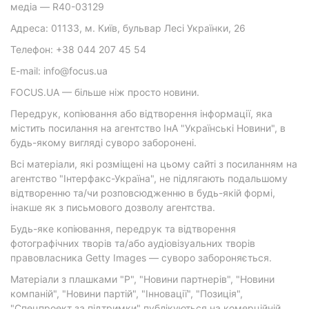
медіа — R40-03129
Адреса: 01133, м. Київ, бульвар Лесі Українки, 26
Телефон: +38 044 207 45 54
E-mail: info@focus.ua
FOCUS.UA — більше ніж просто новини.
Передрук, копіювання або відтворення інформації, яка
містить посилання на агентство ІнА "Українські Новини", в
будь-якому вигляді суворо заборонені.
Всі матеріали, які розміщені на цьому сайті з посиланням на
агентство "Інтерфакс-Україна", не підлягають подальшому
відтворенню та/чи розповсюдженню в будь-якій формі,
інакше як з письмового дозволу агентства.
Будь-яке копіювання, передрук та відтворення
фотографічних творів та/або аудіовізуальних творів
правовласника Getty Images — суворо забороняється.
Матеріали з плашками "Р", "Новини партнерів", "Новини
компаній", "Новини партій", "Інновації", "Позиція",
"Спецпроект за підтримки" публікуються на комерційній