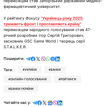
переможцем став Запорізький державний медико-
фармацевтичний університет.
У рейтингу
Фокусу
"Українець року 2025:
тримають фронт і прославляють країну"
переможцем народного голосування став 47-
річний розробник ігор Сергій Григорович,
засновник GSC Game World і творець серії
S.T.A.L.K.E.R.
відправити у Telegram
поділитись у Facebook
поділитись у X
відправити у Viber
відправити у Whatsapp
відправити у Messenger
відправити у LinkedIn
Поширити:
Теги:
УКРАЇНА
БАНКИ
ОНЛАЙН-ГОЛОСУВАННЯ
РЕЙТИНГИ
БАНКИ УКРАЇНИ
Читайте у Telegram
Читайте у Facebook
Читайте у X
Читайте у Google news
Читайте у Viber
Читайте у LinkedIn
Читайте нас у: