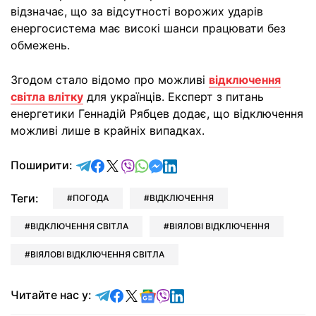
відзначає, що за відсутності ворожих ударів
енергосистема має високі шанси працювати без
обмежень.
Згодом стало відомо про можливі
відключення
світла влітку
для українців. Експерт з питань
енергетики Геннадій Рябцев додає, що відключення
можливі лише в крайніх випадках.
відправити у Telegram
поділитись у Facebook
поділитись у X
відправити у Viber
відправити у Whatsapp
відправити у Messenger
відправити у LinkedIn
Поширити:
Теги:
ПОГОДА
ВІДКЛЮЧЕННЯ
ВІДКЛЮЧЕННЯ СВІТЛА
ВІЯЛОВІ ВІДКЛЮЧЕННЯ
ВІЯЛОВІ ВІДКЛЮЧЕННЯ СВІТЛА
Читайте у Telegram
Читайте у Facebook
Читайте у X
Читайте у Google news
Читайте у Viber
Читайте у LinkedIn
Читайте нас у: