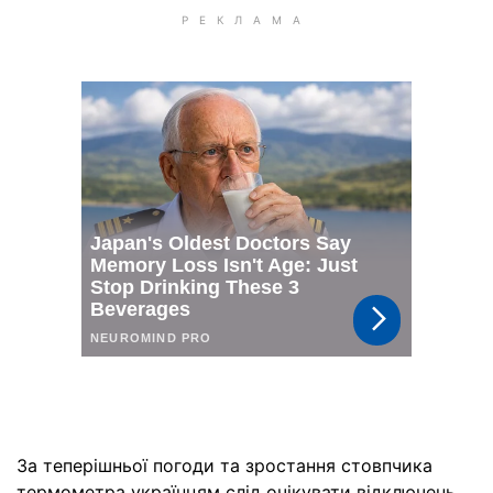
За теперішньої погоди та зростання стовпчика
термометра українцям слід очікувати відключень