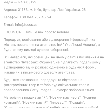
медіа — R40-03129
Адреса: 01133, м. Київ, бульвар Лесі Українки, 26
Телефон: +38 044 207 45 54
E-mail: info@focus.ua
FOCUS.UA — більше ніж просто новини.
Передрук, копіювання або відтворення інформації, яка
містить посилання на агентство ІнА "Українські Новини", в
будь-якому вигляді суворо заборонені.
Всі матеріали, які розміщені на цьому сайті з посиланням на
агентство "Інтерфакс-Україна", не підлягають подальшому
відтворенню та/чи розповсюдженню в будь-якій формі,
інакше як з письмового дозволу агентства.
Будь-яке копіювання, передрук та відтворення
фотографічних творів та/або аудіовізуальних творів
правовласника Getty Images — суворо забороняється.
Матеріали з плашками "Р", "Новини партнерів", "Новини
компаній", "Новини партій", "Інновації", "Позиція",
"Спецпроект за підтримки" публікуються на комерційній