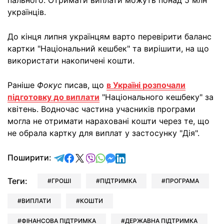
пального. Отримати виплати можуть понад 5 млн
українців.
До кінця липня українцям варто перевірити баланс
картки "Національний кешбек" та вирішити, на що
використати накопичені кошти.
Раніше
Фокус
писав, що
в Україні розпочали
підготовку до виплати
"Національного кешбеку" за
квітень. Водночас частина учасників програми
могла не отримати нараховані кошти через те, що
не обрала картку для виплат у застосунку "Дія".
відправити у Telegram
поділитись у Facebook
поділитись у X
відправити у Viber
відправити у Whatsapp
відправити у Messenger
відправити у LinkedIn
Поширити:
Теги:
ГРОШІ
ПІДТРИМКА
ПРОГРАМА
ВИПЛАТИ
КОШТИ
ФІНАНСОВА ПІДТРИМКА
ДЕРЖАВНА ПІДТРИМКА