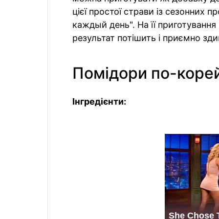
цієї простої страви із сезонних п
каждый день". На її приготування 
результат потішить і приємно зди
Помідори по-коре
Інгредієнти: