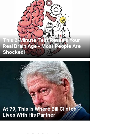
This 2-Minute Test Reveals Your
Real Brain Age - Most People Are
Shocked!
At 79, This Is Where Bill Clinton
Lives With His Partner