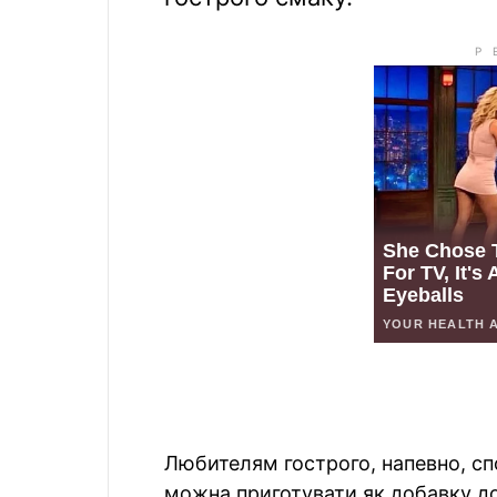
Любителям гострого, напевно, сп
можна приготувати як добавку до