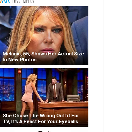
Melania, 55, Shows Her Actual Size
In New Photos
She Chose The Wrong Outfit For
TV, It's A Feast For Your Eyeballs