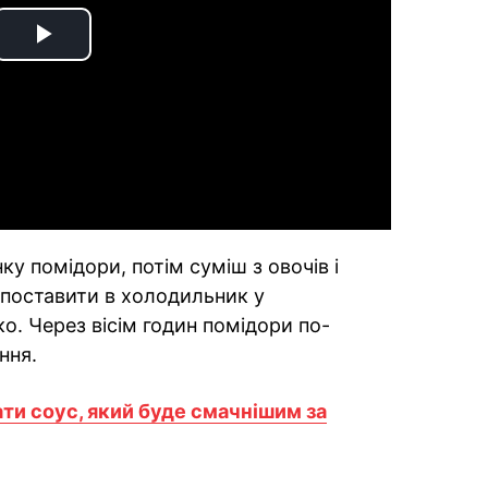
Play
Video
у помідори, потім суміш з овочів і
 поставити в холодильник у
о. Через вісім годин помідори по-
ння.
ти соус, який буде смачнішим за