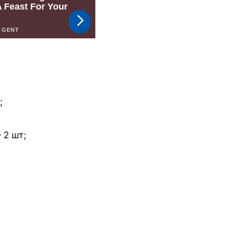
;
 2 шт;