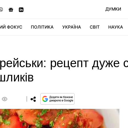
ДУМКИ
ИЙ ФОКУС
ПОЛІТИКА
УКРАЇНА
СВІТ
НАУКА
ДІДЖИТАЛ
АВТО
СВІТФАН
КУ
рейськи: рецепт дуже с
шликів
0