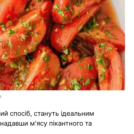
t
кий спосіб, стануть ідеальним
надавши м'ясу пікантного та