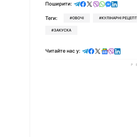
відправити у Telegram
поділитись у Facebo
поділитись у X
відправити у Vi
відправити у
відправит
відправи
Поширити:
Теги:
ОВОЧІ
КУЛІНАРНІ РЕЦЕП
ЗАКУСКА
Читайте у Telegram
Читайте у Faceb
Читайте у X
Читайте у 
Читайте у
Читайт
Читайте нас у: