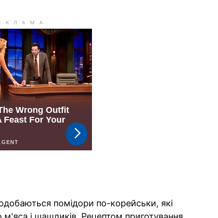
одобаються помідори по-корейськи, які
 м'яса і шашликів. Рецептом приготування