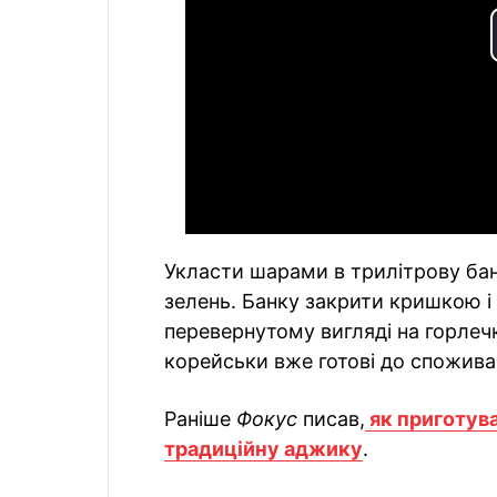
Укласти шарами в трилітрову банк
зелень. Банку закрити кришкою і
перевернутому вигляді на горлечк
корейськи вже готові до спожива
Раніше
Фокус
писав,
як приготува
традиційну аджику
.