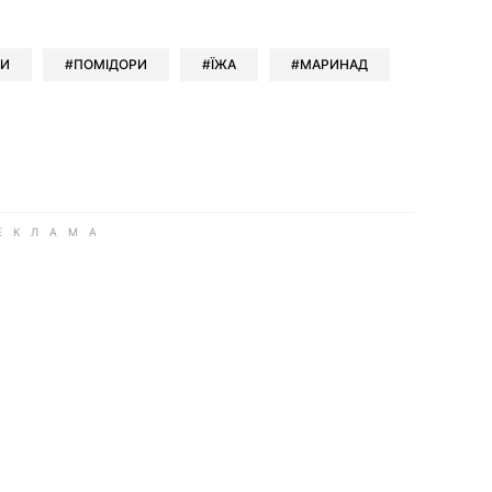
ok
ber
 Whatsapp
и у Messenger
ти у LinkedIn
ТИ
ПОМІДОРИ
ЇЖА
МАРИНАД
ook
Google news
 Viber
е у LinkedIn