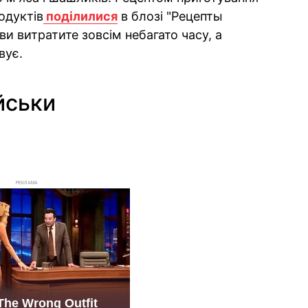
родуктів
поділилися
в блозі "Рецепты
ви витратите зовсім небагато часу, а
вує.
йськи
РЕКЛАМА