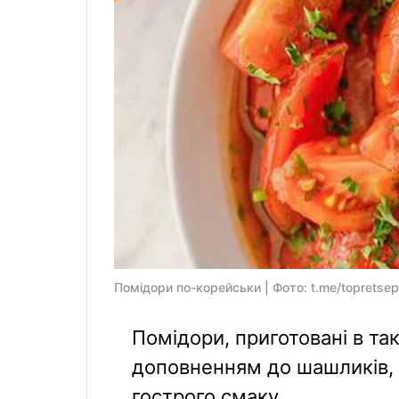
Помідори по-корейськи | Фото: t.me/topretsep
Помідори, приготовані в та
доповненням до шашликів, 
гострого смаку.