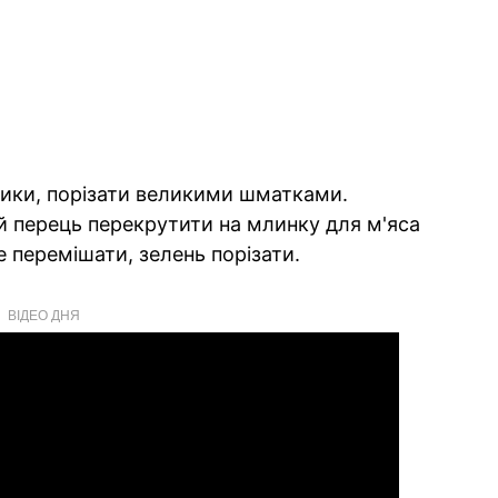
тики, порізати великими шматками.
й перець перекрутити на млинку для м'яса
е перемішати, зелень порізати.
ВІДЕО ДНЯ