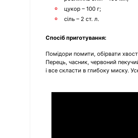
цукор – 100 г;
сіль – 2 ст. л.
Спосіб приготування:
Помідори помити, обірвати хвос
Перець, часник, червоний пекучи
і все скласти в глибоку миску. Ус