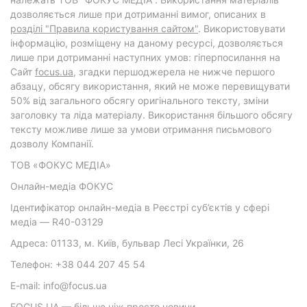
дозволяється лише при дотриманні вимог, описаних в
розділі "Правила користування сайтом"
. Використовувати
інформацію, розміщену на даному ресурсі, дозволяється
лише при дотриманні наступних умов: гіперпосилання на
Cайт
focus.ua
, згадки першоджерела не нижче першого
абзацу, обсягу використання, який не може перевищувати
50% від загального обсягу оригінального тексту, зміни
заголовку та ліда матеріалу. Використання більшого обсягу
тексту можливе лише за умови отримання письмового
дозволу Компанії.
ТОВ «ФОКУС МЕДІА»
Онлайн-медіа ФОКУС
Ідентифікатор онлайн-медіа в Реєстрі суб’єктів у сфері
медіа — R40-03129
Адреса: 01133, м. Київ, бульвар Лесі Українки, 26
Телефон: +38 044 207 45 54
E-mail: info@focus.ua
FOCUS.UA — більше ніж просто новини.