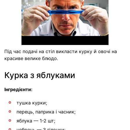
Під час подачі на стіл викласти курку й овочі на
красиве велике блюдо.
Курка з яблуками
Інгредієнти:
тушка курки;
перець, паприка і часник;
яблука — 1-2 шт;
чебрець — 3 гілочки;