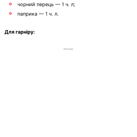
чорний перець — 1 ч. л;
паприка — 1 ч. л.
Для гарніру:
РЕКЛАМА