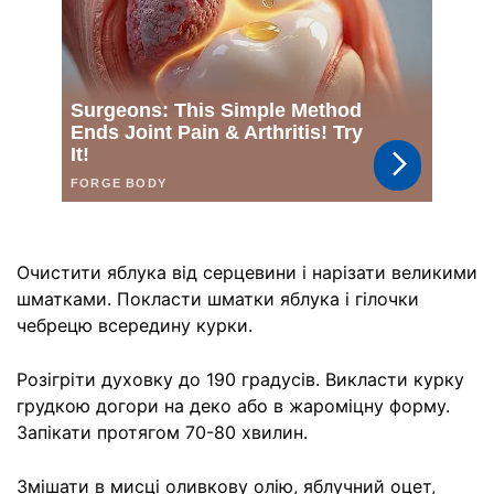
Очистити яблука від серцевини і нарізати великими
шматками. Покласти шматки яблука і гілочки
чебрецю всередину курки.
Розігріти духовку до 190 градусів. Викласти курку
грудкою догори на деко або в жароміцну форму.
Запікати протягом 70-80 хвилин.
Змішати в мисці оливкову олію, яблучний оцет,