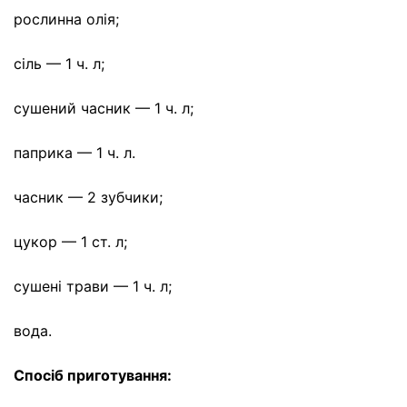
рослинна олія;
сіль — 1 ч. л;
сушений часник — 1 ч. л;
паприка — 1 ч. л.
часник — 2 зубчики;
цукор — 1 ст. л;
сушені трави — 1 ч. л;
вода.
Спосіб приготування: