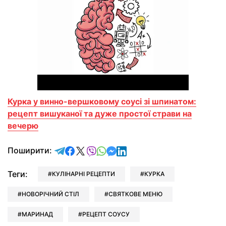
Курка у винно-вершковому соусі зі шпинатом:
рецепт вишуканої та дуже простої страви на
вечерю
відправити у Telegram
поділитись у Facebook
поділитись у X
відправити у Viber
відправити у Whatsapp
відправити у Messenger
відправити у LinkedIn
Поширити:
Теги:
КУЛІНАРНІ РЕЦЕПТИ
КУРКА
НОВОРІЧНИЙ СТІЛ
СВЯТКОВЕ МЕНЮ
МАРИНАД
РЕЦЕПТ СОУСУ