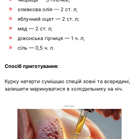
оливкова олія — 2 ст. л;
яблучний оцет — 2 ст. л;
мед — 2 ст. л;
діжонська гірчиця — 1 ч. л;
сіль — 0,5 ч. л.
Спосіб приготування:
Курку натерти сумішшю спецій зовні та всередині,
залишити маринуватися в холодильнику на ніч.
РЕКЛАМА