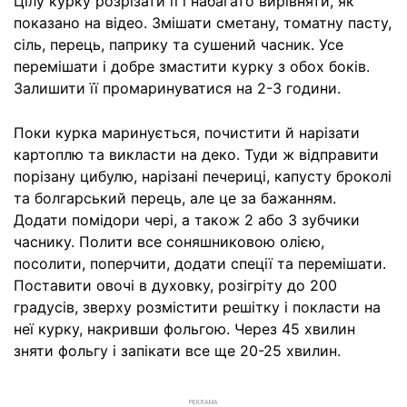
Цілу курку розрізати її і набагато вирівняти, як
показано на відео. Змішати сметану, томатну пасту,
сіль, перець, паприку та сушений часник. Усе
перемішати і добре змастити курку з обох боків.
Залишити її промаринуватися на 2-3 години.
Поки курка маринується, почистити й нарізати
картоплю та викласти на деко. Туди ж відправити
порізану цибулю, нарізані печериці, капусту броколі
та болгарський перець, але це за бажанням.
Додати помідори чері, а також 2 або 3 зубчики
часнику. Полити все соняшниковою олією,
посолити, поперчити, додати спеції та перемішати.
Поставити овочі в духовку, розігріту до 200
градусів, зверху розмістити решітку і покласти на
неї курку, накривши фольгою. Через 45 хвилин
зняти фольгу і запікати все ще 20-25 хвилин.
РЕКЛАМА