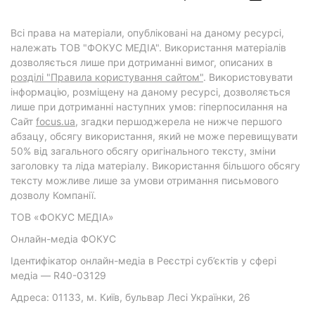
Всі права на матеріали, опубліковані на даному ресурсі,
належать ТОВ "ФОКУС МЕДІА". Використання матеріалів
дозволяється лише при дотриманні вимог, описаних в
розділі "Правила користування сайтом"
. Використовувати
інформацію, розміщену на даному ресурсі, дозволяється
лише при дотриманні наступних умов: гіперпосилання на
Cайт
focus.ua
, згадки першоджерела не нижче першого
абзацу, обсягу використання, який не може перевищувати
50% від загального обсягу оригінального тексту, зміни
заголовку та ліда матеріалу. Використання більшого обсягу
тексту можливе лише за умови отримання письмового
дозволу Компанії.
ТОВ «ФОКУС МЕДІА»
Онлайн-медіа ФОКУС
Ідентифікатор онлайн-медіа в Реєстрі суб’єктів у сфері
медіа — R40-03129
Адреса: 01133, м. Київ, бульвар Лесі Українки, 26