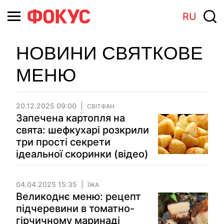
RU
НОВИНИ СВЯТКОВЕ
МЕНЮ
20.12.2025 09:00
СВІТФАН
Запечена картопля на
свята: шефкухарі розкрили
три прості секрети
ідеальної скоринки (відео)
04.04.2025 15:35
ЇЖА
Великоднє меню: рецепт
підчеревини в томатно-
гірчичному маринаді