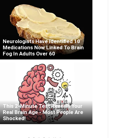
Neurologists Have Identified 10
Medications Now Linked To Brain
Fog In Adults Over 60
This 2-Minute Test Reveals Your
Real Brain Age - Most People Are
Shocked!