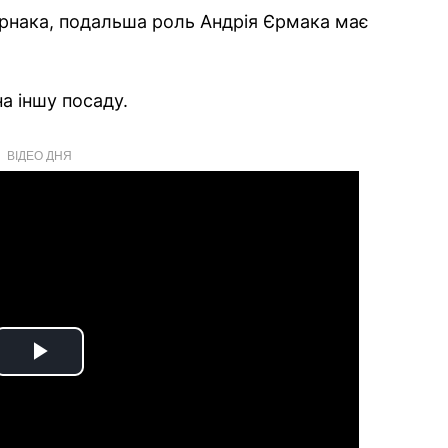
ернака, подальша роль Андрія Єрмака має
 іншу посаду.
ВІДЕО ДНЯ
Play
Video