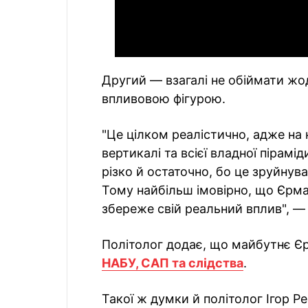
Другий — взагалі не обіймати жод
впливовою фігурою.
"Це цілком реалістично, адже на
вертикалі та всієї владної пірамі
різко й остаточно, бо це зруйнува
Тому найбільш імовірно, що Єрма
збереже свій реальний вплив", 
Політолог додає, що майбутнє Є
НАБУ, САП та слідства
.
Такої ж думки й політолог Ігор Р