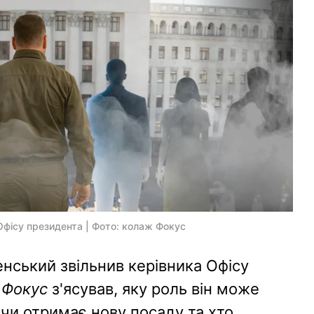
Офісу президента | Фото: колаж Фокус
ський звільнив керівника Офісу
.
Фокус
з'ясував, яку роль він може
, чи отримає нову посаду та хто