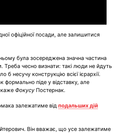
ної офіційної посади, але залишитися
 ньому була зосереджена значна частина
ди. Треба чесно визнати: такі люди не йдуть
ло б несучу конструкцію всієї ієрархії.
к формально піде у відставку, але
— каже
Фокусу
Постернак.
рмака залежатиме від
подальших дій
ейтерович. Він вважає, що усе залежатиме