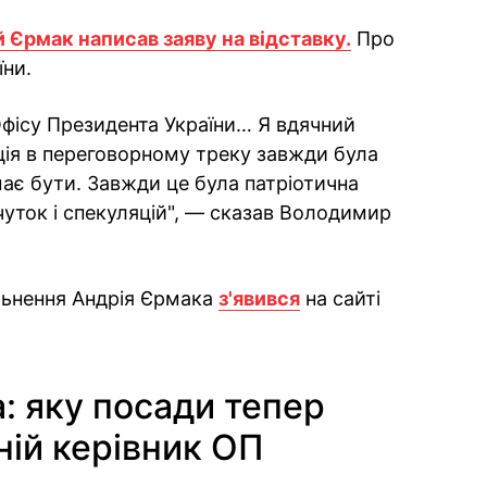
 Єрмак написав заяву на відставку.
Про
їни.
фісу Президента України… Я вдячний
иція в переговорному треку завжди була
має бути. Завжди це була патріотична
 чуток і спекуляцій", — сказав Володимир
льнення Андрія Єрмака
з'явився
на сайті
: яку посади тепер
ій керівник ОП