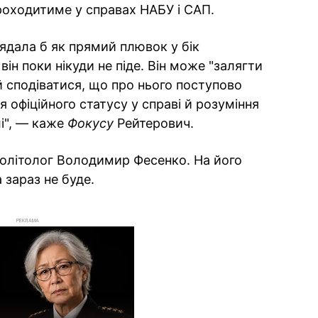
проходитиме у справах НАБУ і САП.
ядала б як прямий плювок у бік
він поки нікуди не піде. Він може "залягти
 й сподіватися, що про нього поступово
 офіційного статусу у справі й розуміння
лі", — каже
Фокусу
Рейтерович.
 політолог Володимир Фесенко. На його
 зараз не буде.
РЕКЛАМА