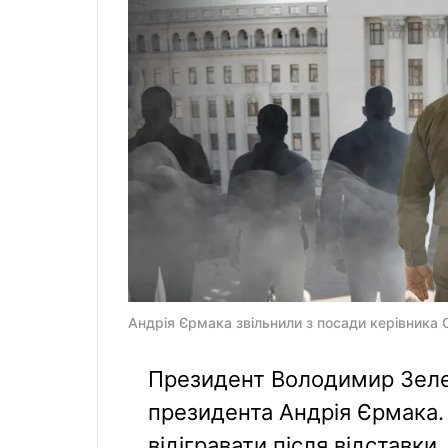
Андрія Єрмака звільнили з посади керівника 
Президент Володимир Зелен
президента Андрія Єрмака
відігравати після відставки