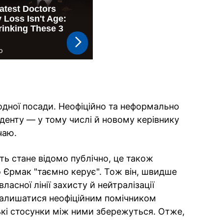
одної посади. Неофіційно та неформально
денту — у тому числі й новому керівнику
чаю.
ь стане відомо публічно, це також
 Єрмак "таємно керує". Тож він, швидше
ласної лінії захисту й нейтралізації
залишатися неофіційним помічником
кі стосунки між ними збережуться. Отже,