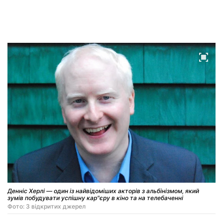
Денніс Херлі — один із найвідоміших акторів з альбінізмом, який
зумів побудувати успішну кар"єру в кіно та на телебаченні
Фото: З відкритих джерел