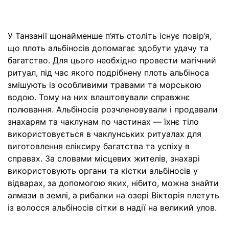
У Танзанії щонайменше п’ять століть існує повір’я,
що плоть альбіносів допомагає здобути удачу та
багатство. Для цього необхідно провести магічний
ритуал, під час якого подрібнену плоть альбіноса
змішують із особливими травами та морською
водою. Тому на них влаштовували справжнє
полювання. Альбіносів розчленовували і продавали
знахарям та чаклунам по частинах — їхнє тіло
використовується в чаклунських ритуалах для
виготовлення еліксиру багатства та успіху в
справах. За словами місцевих жителів, знахарі
використовують органи та кістки альбіносів у
відварах, за допомогою яких, нібито, можна знайти
алмази в землі, а рибалки на озері Вікторія плетуть
із волосся альбіносів сітки в надії на великий улов.