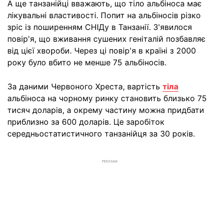
А ще танзанійці вважають, що тіло альбіноса має
лікувальні властивості. Попит на альбіносів різко
зріс із поширенням СНІДу в Танзанії. З'явилося
повір'я, що вживання сушених геніталій позбавляє
від цієї хвороби. Через ці повір'я в країні з 2000
року було вбито не менше 75 альбіносів.
За даними Червоного Хреста, вартість
тіла
альбіноса на чорному ринку становить близько 75
тисяч доларів, а окрему частину можна придбати
приблизно за 600 доларів. Це заробіток
середньостатистичного танзанійця за 30 років.
РЕКЛАМА