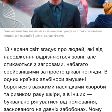
Їхня незвичайна зовнішність привертає увагу не тільки звичайних
людей, а й лиходіїв | Фото: колаж Фокус
13 червня світ згадує про людей, які від
народження відрізняються зовні, але
стикаються з загрозами, набагато
серйознішими за просто цікаві погляди. В
одних країнах альбіноси змушені
боротися з важкими наслідками хвороби
та ризиком раку шкіри, а в інших —
буквально рятуватися від полювання,
заснованого на давніх забобонах. Чому