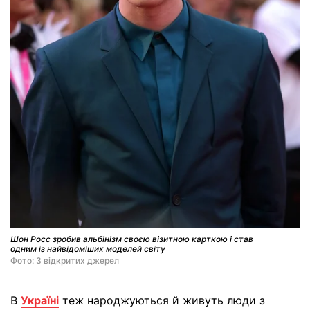
Шон Росс зробив альбінізм своєю візитною карткою і став
одним із найвідоміших моделей світу
Фото: З відкритих джерел
В
Україні
теж народжуються й живуть люди з