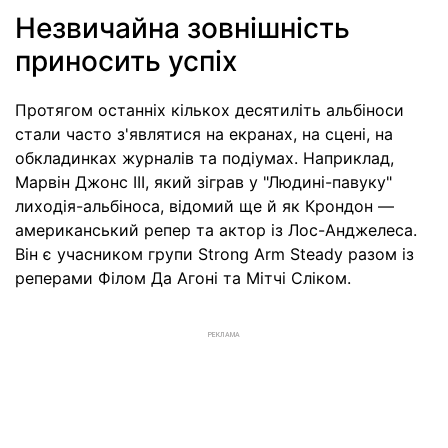
Незвичайна зовнішність
приносить успіх
Протягом останніх кількох десятиліть альбіноси
стали часто з'являтися на екранах, на сцені, на
обкладинках журналів та подіумах. Наприклад,
Марвін Джонс III, який зіграв у "Людині-павуку"
лиходія-альбіноса, відомий ще й як Крондон —
американський репер та актор із Лос-Анджелеса.
Він є учасником групи Strong Arm Steady разом із
реперами Філом Да Агоні та Мітчі Сліком.
РЕКЛАМА