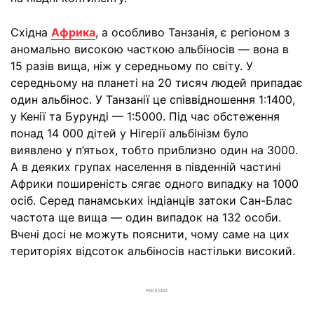
Східна
Африка
, а особливо Танзанія, є регіоном з
аномально високою часткою альбіносів — вона в
15 разів вища, ніж у середньому по світу. У
середньому на планеті на 20 тисяч людей припадає
один альбінос. У Танзанії це співвідношення 1:1400,
у Кенії та Бурунді — 1:5000. Під час обстеження
понад 14 000 дітей у Нігерії альбінізм було
виявлено у п’ятьох, тобто приблизно один на 3000.
А в деяких групах населення в південній частині
Африки поширеність сягає одного випадку на 1000
осіб. Серед панамських індіанців затоки Сан-Блас
частота ще вища — один випадок на 132 особи.
Вчені досі не можуть пояснити, чому саме на цих
територіях відсоток альбіносів настільки високий.
РЕКЛАМА