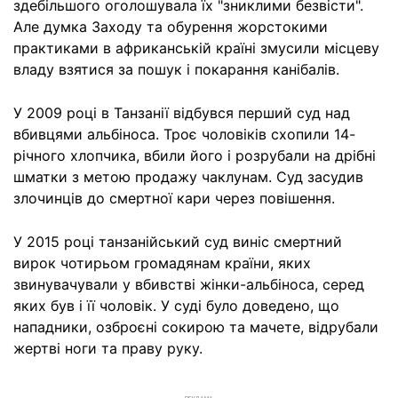
здебільшого оголошувала їх "зниклими безвісти".
Але думка Заходу та обурення жорстокими
практиками в африканській країні змусили місцеву
владу взятися за пошук і покарання канібалів.
У 2009 році в Танзанії відбувся перший суд над
вбивцями альбіноса. Троє чоловіків схопили 14-
річного хлопчика, вбили його і розрубали на дрібні
шматки з метою продажу чаклунам. Суд засудив
злочинців до смертної кари через повішення.
У 2015 році танзанійський суд виніс смертний
вирок чотирьом громадянам країни, яких
звинувачували у вбивстві жінки-альбіноса, серед
яких був і її чоловік. У суді було доведено, що
нападники, озброєні сокирою та мачете, відрубали
жертві ноги та праву руку.