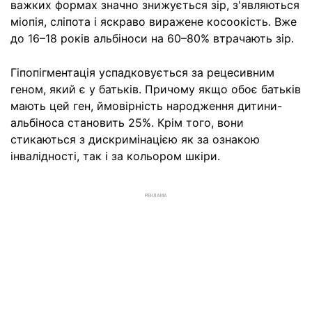
важких формах значно знижується зір, з'являються
міопія, сліпота і яскраво виражене косоокість. Вже
до 16–18 років альбіноси на 60–80% втрачають зір.
Гіпопігментація успадковується за рецесивним
геном, який є у батьків. Причому якщо обоє батьків
мають цей ген, ймовірність народження дитини-
альбіноса становить 25%. Крім того, вони
стикаються з дискримінацією як за ознакою
інвалідності, так і за кольором шкіри.
РЕКЛАМА