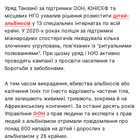
Уряд Танзанії за підтримки ООН, ЮНІСЕФ та
місцевих НГО ухвалив рішення розмістити
дітей-
альбіносів
у 13 спеціальних інтернатах по всій
країні. У 2020-х роках поліція за підтримки
міжнародних спостерігачів ліквідувала кілька
злочинних угруповань, пов'язаних із "ритуальними
полюваннями". При цьому уряд і НУО активно
проводять кампанії з просвіти населення та
боротьби з забобонами.
А тим часом викрадення, вбивства альбіносів або
калічення їхніх тіл (часто відрізають частини тіла,
але залишають живими) тривають, зокрема й на
Африканському континенті. За останні десять років
Управління
ООН
з прав людини та експерти з прав
людей з альбінізмом отримали повідомлення про
понад 600 нападів на дітей і дорослих з
альбінізмом у 26 країнах.