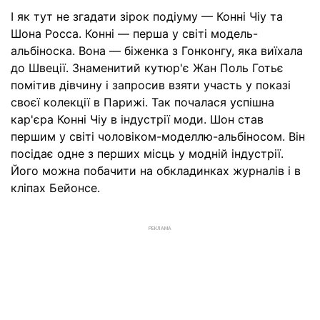
І як тут не згадати зірок подіуму — Конні Чіу та
Шона Росса. Конні — перша у світі модель-
альбіноска. Вона — біженка з Гонконгу, яка виїхала
до Швеції. Знаменитий кутюр'є Жан Поль Готьє
помітив дівчину і запросив взяти участь у показі
своєї колекції в Парижі. Так почалася успішна
кар'єра Конні Чіу в індустрії моди. Шон став
першим у світі чоловіком-моделлю-альбіносом. Він
посідає одне з перших місць у модній індустрії.
Його можна побачити на обкладинках журналів і в
кліпах Бейонсе.
РЕКЛАМА