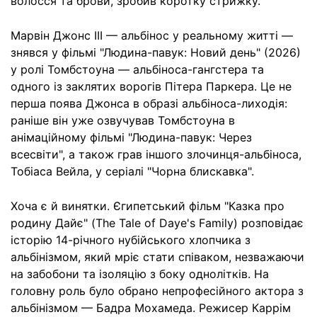
волосся та брови, зробив коротку стрижку.
Марвін Джонс III — альбінос у реальному житті —
знявся у фільмі "Людина-павук: Новий день" (2026)
у ролі Томбстоуна — альбіноса-гангстера та
одного із заклятих ворогів Пітера Паркера. Це не
перша поява Джонса в образі альбіноса-лиходія:
раніше він уже озвучував Томбстоуна в
анімаційному фільмі "Людина-павук: Через
всесвіти", а також грав іншого злочинця-альбіноса,
Тобіаса Вейла, у серіалі "Чорна блискавка".
Хоча є й винятки. Єгипетський фільм "Казка про
родину Дайє" (The Tale of Daye's Family) розповідає
історію 14-річного нубійського хлопчика з
альбінізмом, який мріє стати співаком, незважаючи
на забобони та ізоляцію з боку однолітків. На
головну роль було обрано непрофесійного актора з
альбінізмом — Бадра Мохамеда. Режисер Каррім