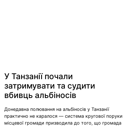
У Танзанії почали
затримувати та судити
вбивць альбіносів
Донедавна полювання на альбіносів у Танзанії
практично не каралося — система кругової поруки
місцевої громади призводила до того, що громада