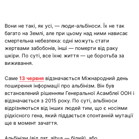
Вони не такі, як усі, — люди-альбіноси. Їх не так
багато на Землі, але при цьому над ними нависає
смертельна небезпека: одні можуть стати
жертвами забобонів, інші — померти від раку
шкіри. По суті, все їхнє життя — це боротьба за
виживання.
Саме
13 червня
відзначається Міжнародний день
поширення інформації про альбінізм. Він був
встановлений рішенням Генеральної Асамблеї ООН і
відзначається з 2015 року. По суті, альбіноси
відрізняються від інших людей тим, що є носіями
рідкісного гена, який піддається спонтанній мутації
ще в момент зачаття.
Альбінізм (від лат. albus — білий), або