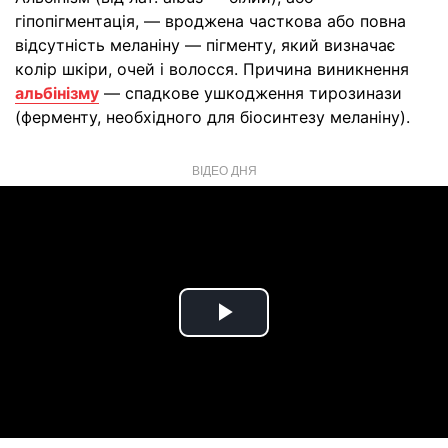
гіпопігментація, — вроджена часткова або повна
відсутність меланіну — пігменту, який визначає
колір шкіри, очей і волосся. Причина виникнення
альбінізму
— спадкове ушкодження тирозинази
(ферменту, необхідного для біосинтезу меланіну).
ВІДЕО ДНЯ
Play
Video