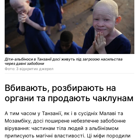
Діти-альбіноси в Танзанії досі живуть під загрозою насильства
через давні забобони
Фото: З відкритих джерел
Вбивають, розбирають на
органи та продають чаклунам
А тим часом у Танзанії, як і в сусідніх Малаві та
Мозамбіку, досі поширене небезпечне забобонне
вірування: частинам тіла людей з альбінізмом
приписують магічні властивості. Ці міфи породили