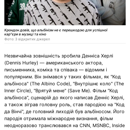
Крондон довів, що альбінізм не є перешкодою для успішної
кар"єри в музиці та кіно
Фото: З відкритих джерел
Незвичайна зовнішність зробила Денніса Херлі
(Dennis Hurley) — американського актора,
письменника, коміка та співака — відомим і
популярним. Він знімався у таких фільмах, як "Код
альбіноса" (The Albino Code), "Внутрішнє коло" (The
Inner Circle), "Врятуй мене" (Save Me). Фільм "Код
альбіноса", сценарій до якого написав Денніс Херлі,
а також зіграв головну роль, став пародією на "Код
да Вінчі", де головний лиходій був альбіносом. Його
пародія отримала міжнародне визнання, фільм
неодноразово транслювався на CNN, MSNBC, Inside