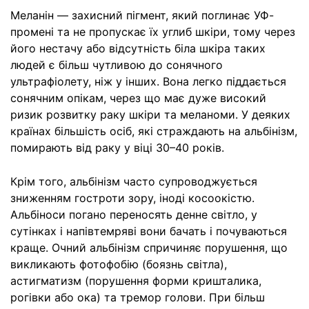
Меланін — захисний пігмент, який поглинає УФ-
промені та не пропускає їх углиб шкіри, тому через
його нестачу або відсутність біла шкіра таких
людей є більш чутливою до сонячного
ультрафіолету, ніж у інших. Вона легко піддається
сонячним опікам, через що має дуже високий
ризик розвитку раку шкіри та меланоми. У деяких
країнах більшість осіб, які страждають на альбінізм,
помирають від раку у віці 30–40 років.
Крім того, альбінізм часто супроводжується
зниженням гостроти зору, іноді косоокістю.
Альбіноси погано переносять денне світло, у
сутінках і напівтемряві вони бачать і почуваються
краще. Очний альбінізм спричиняє порушення, що
викликають фотофобію (боязнь світла),
астигматизм (порушення форми кришталика,
рогівки або ока) та тремор голови. При більш