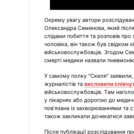
Окрему увагу автори розслідуванн
Олександра Семенова, який після в
слідами побиття та розповів про
чоловіка, він також був свідком 
військовослужбовців. Згодом Се
смерті медики назвали пневмоні
У самому полку "Скеля" заявили
журналістів та
висловили співчу
військовослужбовців. Там наголо
у лікарнях або дорогою до медичн
пов'язана із захворюваннями та с
також закликали дочекатися завер
Після публікації розслідування п