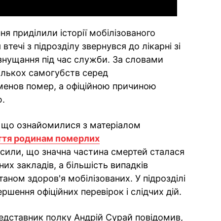
я приділили історії мобілізованого
течі з підрозділу звернувся до лікарні зі
 знущання під час служби. За словами
кількох самогубств серед
менов помер, а офіційною причиною
ю.
, що ознайомилися з матеріалом
ття родинам померлих
сили, що значна частина смертей сталася
их закладів, а більшість випадків
таном здоров'я мобілізованих. У підрозділі
шення офіційних перевірок і слідчих дій.
редставник полку Андрій Сурай повідомив,