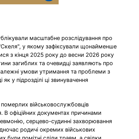
ублікували масштабне розслідування про
Скеля", у якому зафіксували щонайменше
ися з кінця 2025 року до весни 2026 року
тини загиблих та очевидці заявляють про
належні умови утримання та проблеми з
 як у підрозділі ці звинувачення
ь померлих військовослужбовців
. В офіційних документах причинами
невмонію, серцево-судинні захворювання
одночас родичі окремих військових
х були помітні сліди травм, а свідки