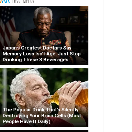
Japan's Greatest Doctors Say
Memory Loss Isn't Age: Just Stop
Drinking These 3 Beverages
The Popular Drink That's Silently
Destroying Your Brain Cells (Most
People Have It Daily)