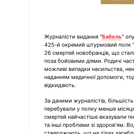
Журналісти видання "
Бабель
" оп
425-й окремий штурмовий полк "
26 смертей новобранців, що стал
поза бойовими діями. Родичі час
можливі випадки насильства, не
наданням медичної допомоги, тоді
відкидають.
За даними журналістів, більшіст
перебували у полку менше місяця
смертей найчастіше вказували п
та інші проблеми зі здоров'ям. В
стверджують, що на тілах загибли