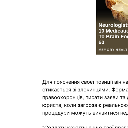
Для пояснення своєї позиції він н
стикається зі злочинцями. Форма
правоохоронців, писати заяви та 
юриста, коли загроза є реально
процедури можуть виявитися нед
"Солдату кажуть: якщо твої прав