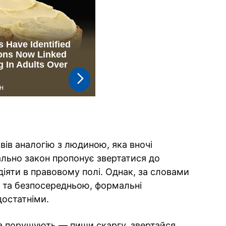
авів аналогію з людиною, яка вночі
льно закон пропонує звертатися до
діяти в правовому полі. Однак, за словами
ю та безпосередньою, формальні
остатніми.
а порушують — пиши скаргу, звертайся