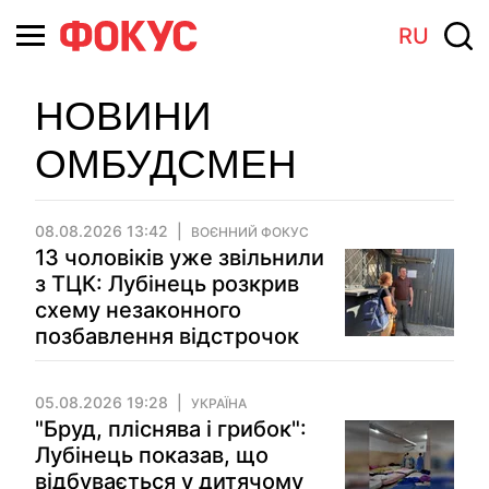
RU
НОВИНИ
ОМБУДСМЕН
08.08.2026 13:42
ВОЄННИЙ ФОКУС
13 чоловіків уже звільнили
з ТЦК: Лубінець розкрив
схему незаконного
позбавлення відстрочок
05.08.2026 19:28
УКРАЇНА
"Бруд, пліснява і грибок":
Лубінець показав, що
відбувається у дитячому