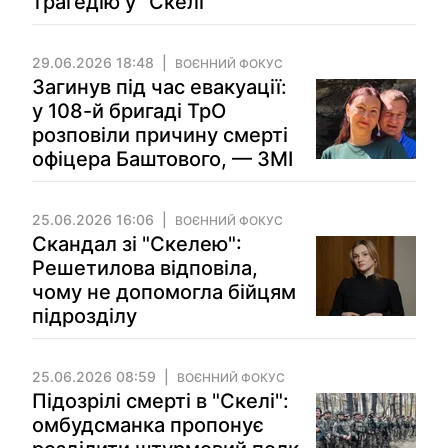
трагедію у "Скелі"
29.06.2026 18:48
ВОЄННИЙ ФОКУС
Загинув під час евакуації:
у 108-й бригаді ТрО
розповіли причину смерті
офіцера Баштового, — ЗМІ
25.06.2026 16:06
ВОЄННИЙ ФОКУС
Скандал зі "Скелею":
Решетилова відповіла,
чому не допомогла бійцям
підрозділу
25.06.2026 08:59
ВОЄННИЙ ФОКУС
Підозрілі смерті в "Скелі":
омбудсманка пропонує