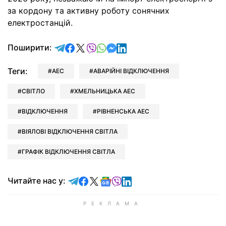
за кордону та активну роботу сонячних
електростанцій.
відправити у Telegram
поділитись у Facebook
поділитись у X
відправити у Viber
відправити у Whatsapp
відправити у Messenger
відправити у LinkedIn
Поширити:
Теги:
АЕС
АВАРІЙНІ ВІДКЛЮЧЕННЯ
СВІТЛО
ХМЕЛЬНИЦЬКА АЕС
ВІДКЛЮЧЕННЯ
РІВНЕНСЬКА АЕС
ВІЯЛОВІ ВІДКЛЮЧЕННЯ СВІТЛА
ГРАФІК ВІДКЛЮЧЕННЯ СВІТЛА
Читайте у Telegram
Читайте у Facebook
Читайте у X
Читайте у Google news
Читайте у Viber
Читайте у LinkedIn
Читайте нас у: