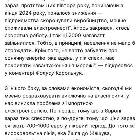
зараз, протягом цих півтора року, починаючи з
кінця 2024 року, почалося зниження —
підприємства скорочували виробництво, менше
споживали електроенергії. Хтось закрився, хтось
скоротив роботу. І так ці 2000 мегаватт
звільнилися. Тобто, в принципі, населення не мало б
страждати. Крім того, не варто забувати про
сонячну енергію, яка вдень, у пік спеки, має
покривати навантаження на мережі", — підкреслює
у коментарі
Фокусу
Корольчук.
З іншого боку, за словами економіста, сьогодні ми
маємо розраховувати виключно на власні сили: у
нас виникла проблема з імпортною
електроенергією. По-перше, тому що в Європі
зараз теж спекотно, а по-друге, тому що ціни зараз
сягають 700–1000 євро у піковий період. До того ж
високовольтна лінія, яка йшла до Жешува,