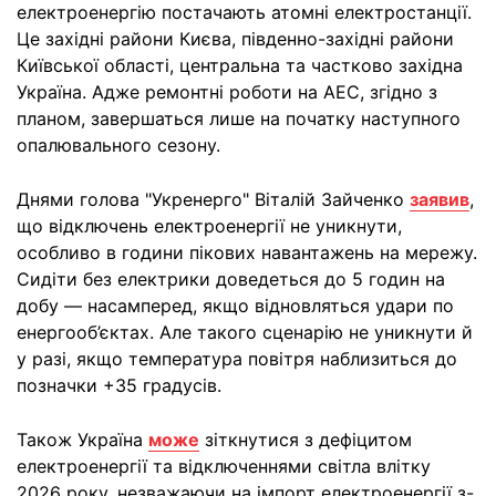
електроенергію постачають атомні електростанції.
Це західні райони Києва, південно-західні райони
Київської області, центральна та частково західна
Україна. Адже ремонтні роботи на АЕС, згідно з
планом, завершаться лише на початку наступного
опалювального сезону.
Днями голова "Укренерго" Віталій Зайченко
заявив
,
що відключень електроенергії не уникнути,
особливо в години пікових навантажень на мережу.
Сидіти без електрики доведеться до 5 годин на
добу — насамперед, якщо відновляться удари по
енергооб’єктах. Але такого сценарію не уникнути й
у разі, якщо температура повітря наблизиться до
позначки +35 градусів.
Також Україна
може
зіткнутися з дефіцитом
електроенергії та відключеннями світла влітку
2026 року, незважаючи на імпорт електроенергії з-