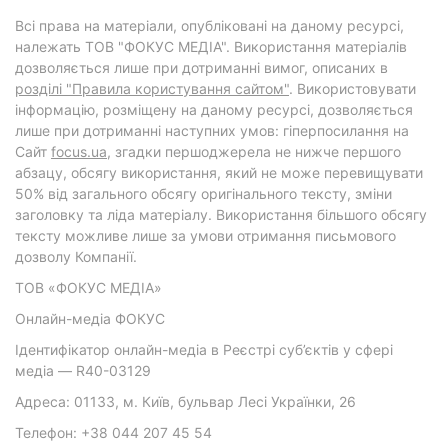
Всі права на матеріали, опубліковані на даному ресурсі,
належать ТОВ "ФОКУС МЕДІА". Використання матеріалів
дозволяється лише при дотриманні вимог, описаних в
розділі "Правила користування сайтом"
. Використовувати
інформацію, розміщену на даному ресурсі, дозволяється
лише при дотриманні наступних умов: гіперпосилання на
Cайт
focus.ua
, згадки першоджерела не нижче першого
абзацу, обсягу використання, який не може перевищувати
50% від загального обсягу оригінального тексту, зміни
заголовку та ліда матеріалу. Використання більшого обсягу
тексту можливе лише за умови отримання письмового
дозволу Компанії.
ТОВ «ФОКУС МЕДІА»
Онлайн-медіа ФОКУС
Ідентифікатор онлайн-медіа в Реєстрі суб’єктів у сфері
медіа — R40-03129
Адреса: 01133, м. Київ, бульвар Лесі Українки, 26
Телефон: +38 044 207 45 54