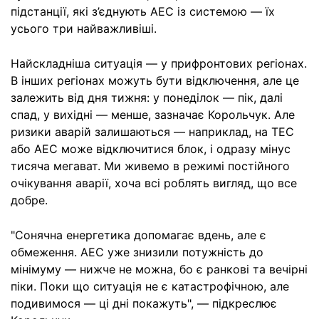
підстанції, які з’єднують АЕС із системою — їх
усього три найважливіші.
Найскладніша ситуація — у прифронтових регіонах.
В інших регіонах можуть бути відключення, але це
залежить від дня тижня: у понеділок — пік, далі
спад, у вихідні — менше, зазначає Корольчук. Але
ризики аварій залишаються — наприклад, на ТЕС
або АЕС може відключитися блок, і одразу мінус
тисяча мегават. Ми живемо в режимі постійного
очікування аварії, хоча всі роблять вигляд, що все
добре.
"Сонячна енергетика допомагає вдень, але є
обмеження. АЕС уже знизили потужність до
мінімуму — нижче не можна, бо є ранкові та вечірні
піки. Поки що ситуація не є катастрофічною, але
подивимося — ці дні покажуть", — підкреслює