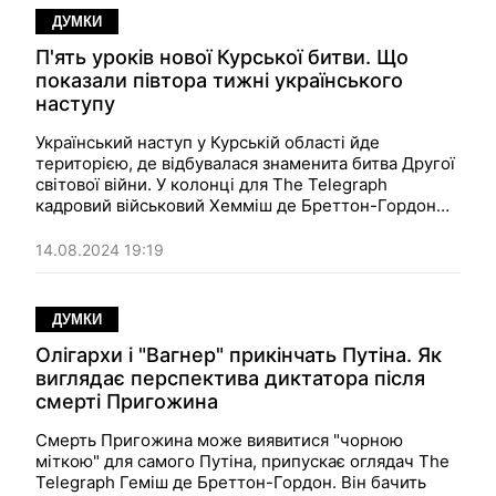
ДУМКИ
П'ять уроків нової Курської битви. Що
показали півтора тижні українського
наступу
Український наступ у Курській області йде
територією, де відбувалася знаменита битва Другої
світової війни. У колонці для The Telegraph
кадровий військовий Хемміш де Бреттон-Гордон
припускає, що буде дуже символічно, якщо саме
тут Путін переживе свою ганьбу.
14.08.2024 19:19
ДУМКИ
Олігархи і "Вагнер" прикінчать Путіна. Як
виглядає перспектива диктатора після
смерті Пригожина
Смерть Пригожина може виявитися "чорною
міткою" для самого Путіна, припускає оглядач The
Telegraph Геміш де Бреттон-Гордон. Він бачить