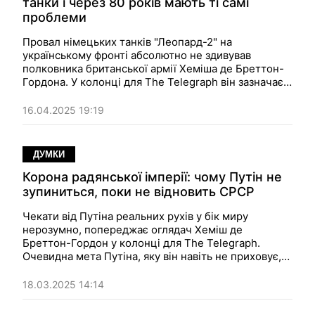
танки і через 80 років мають ті самі
проблеми
Провал німецьких танків "Леопард-2" на
українському фронті абсолютно не здивував
полковника британської армії Хеміша де Бреттон-
Гордона. У колонці для The Telegraph він зазначає:
нові витвори військової думки Німеччини мають ті
самі вади, що й старі — "Тигри", "Пантери" і так
16.04.2025 19:19
далі.
ДУМКИ
Корона радянської імперії: чому Путін не
зупиниться, поки не відновить СРСР
Чекати від Путіна реальних рухів у бік миру
нерозумно, попереджає оглядач Хеміш де
Бреттон-Гордон у колонці для The Telegraph.
Очевидна мета Путіна, яку він навіть не приховує,
— відновити в тій чи іншій формі Радянський Союз,
а мир цьому тільки завадить.
18.03.2025 14:14