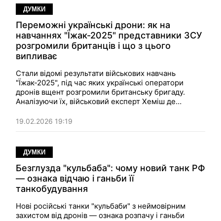
ДУМКИ
Переможні українські дрони: як на
навчаннях "Їжак-2025" представники ЗСУ
розгромили британців і що з цього
випливає
Стали відомі результати військових навчань
"Їжак-2025", під час яких українські оператори
дронів вщент розгромили британську бригаду.
Аналізуючи їх, військовий експерт Хеміш де
Бреттон-Гордон у колонці для The Telegraph
закликає співвітчизників засвоїти правильні уроки з
19.02.2026 19:19
сучасної війни, що розгортається в Україні
ДУМКИ
Безглузда "кульбаба": чому новий танк РФ
— ознака відчаю і ганьби її
танкобудування
Нові російські танки "кульбаби" з неймовірним
захистом від дронів — ознака розпачу і ганьби