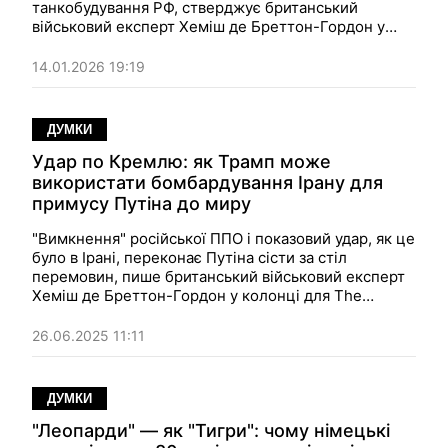
танкобудування РФ, стверджує британський
військовий експерт Хеміш де Бреттон-Гордон у
колонці для The Telegraph. Ну так, від дронів вони,
напевно, захищають краще, але за всіма іншими
14.01.2026 19:19
параметрами — це провал, що перетворює бойову
машину на труну на колесах.
ДУМКИ
Удар по Кремлю: як Трамп може
використати бомбардування Ірану для
примусу Путіна до миру
"Вимкнення" російської ППО і показовий удар, як це
було в Ірані, переконає Путіна сісти за стіл
перемовин, пише британський військовий експерт
Хеміш де Бреттон-Гордон у колонці для The
Telegraph. Якщо Трамп зробить це, він напевно
отримає свою Нобелівську премію миру.
26.06.2025 11:11
ДУМКИ
"Леопарди" — як "Тигри": чому німецькі