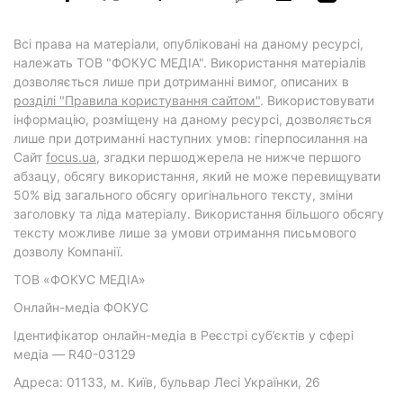
Всі права на матеріали, опубліковані на даному ресурсі,
належать ТОВ "ФОКУС МЕДІА". Використання матеріалів
дозволяється лише при дотриманні вимог, описаних в
розділі "Правила користування сайтом"
. Використовувати
інформацію, розміщену на даному ресурсі, дозволяється
лише при дотриманні наступних умов: гіперпосилання на
Cайт
focus.ua
, згадки першоджерела не нижче першого
абзацу, обсягу використання, який не може перевищувати
50% від загального обсягу оригінального тексту, зміни
заголовку та ліда матеріалу. Використання більшого обсягу
тексту можливе лише за умови отримання письмового
дозволу Компанії.
ТОВ «ФОКУС МЕДІА»
Онлайн-медіа ФОКУС
Ідентифікатор онлайн-медіа в Реєстрі суб’єктів у сфері
медіа — R40-03129
Адреса: 01133, м. Київ, бульвар Лесі Українки, 26