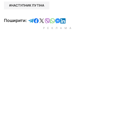
НАСТУПНИК ПУТІНА
відправити у Telegram
поділитись у Facebook
поділитись у X
відправити у Viber
відправити у Whatsapp
відправити у Messenger
відправити у LinkedIn
Поширити: