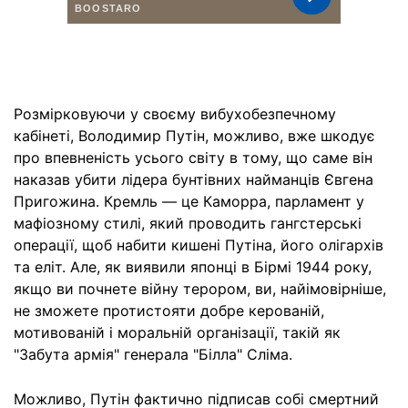
Розмірковуючи у своєму вибухобезпечному
кабінеті, Володимир Путін, можливо, вже шкодує
про впевненість усього світу в тому, що саме він
наказав убити лідера бунтівних найманців Євгена
Пригожина. Кремль — це Каморра, парламент у
мафіозному стилі, який проводить гангстерські
операції, щоб набити кишені Путіна, його олігархів
та еліт. Але, як виявили японці в Бірмі 1944 року,
якщо ви почнете війну терором, ви, найімовірніше,
не зможете протистояти добре керованій,
мотивованій і моральній організації, такій як
"Забута армія" генерала "Білла" Сліма.
Можливо, Путін фактично підписав собі смертний