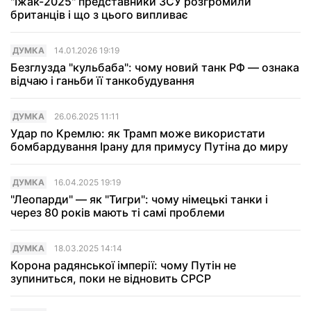
"Їжак-2025" представники ЗСУ розгромили
британців і що з цього випливає
ДУМКА
14.01.2026 19:19
Безглузда "кульбаба": чому новий танк РФ — ознака
відчаю і ганьби її танкобудування
ДУМКА
26.06.2025 11:11
Удар по Кремлю: як Трамп може використати
бомбардування Ірану для примусу Путіна до миру
ДУМКА
16.04.2025 19:19
"Леопарди" — як "Тигри": чому німецькі танки і
через 80 років мають ті самі проблеми
ДУМКА
18.03.2025 14:14
Корона радянської імперії: чому Путін не
зупиниться, поки не відновить СРСР