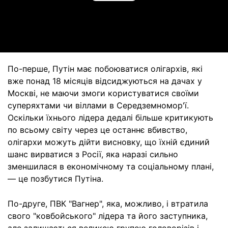
Video
По-перше, Путін має побоюватися олігархів, які
вже понад 18 місяців відсиджуються на дачах у
Москві, не маючи змоги користуватися своїми
суперяхтами чи віллами в Середземномор'ї.
Оскільки їхнього лідера дедалі більше критикують
по всьому світу через це останнє вбивство,
олігархи можуть дійти висновку, що їхній єдиний
шанс вирватися з Росії, яка наразі сильно
зменшилася в економічному та соціальному плані,
— це позбутися Путіна.
По-друге, ПВК "Вагнер", яка, можливо, і втратила
свого "ковбойського" лідера та його заступника,