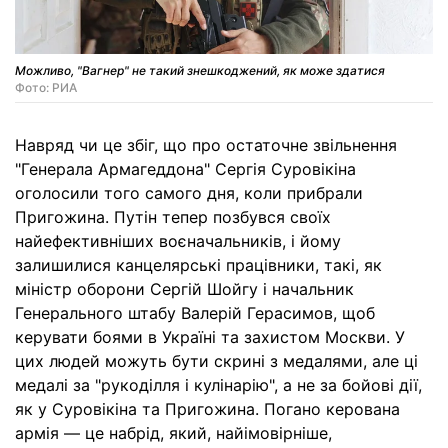
Можливо, "Вагнер" не такий знешкоджений, як може здатися
Фото: РИА
Навряд чи це збіг, що про остаточне звільнення
"Генерала Армагеддона" Сергія Суровікіна
оголосили того самого дня, коли прибрали
Пригожина. Путін тепер позбувся своїх
найефективніших воєначальників, і йому
залишилися канцелярські працівники, такі, як
міністр оборони Сергій Шойгу і начальник
Генерального штабу Валерій Герасимов, щоб
керувати боями в Україні та захистом Москви. У
цих людей можуть бути скрині з медалями, але ці
медалі за "рукоділля і кулінарію", а не за бойові дії,
як у Суровікіна та Пригожина. Погано керована
армія — це набрід, який, найімовірніше,