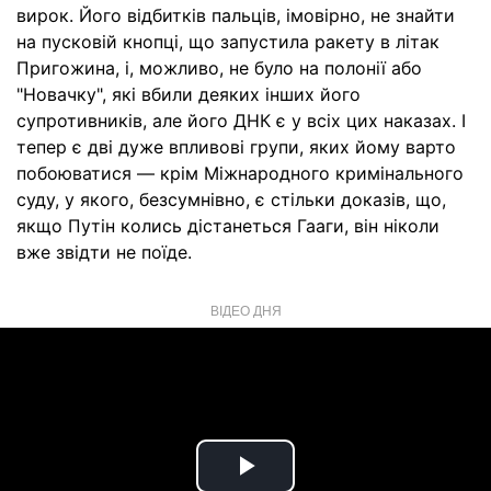
вирок. Його відбитків пальців, імовірно, не знайти
на пусковій кнопці, що запустила ракету в літак
Пригожина, і, можливо, не було на полонії або
"Новачку", які вбили деяких інших його
супротивників, але його ДНК є у всіх цих наказах. І
тепер є дві дуже впливові групи, яких йому варто
побоюватися — крім Міжнародного кримінального
суду, у якого, безсумнівно, є стільки доказів, що,
якщо Путін колись дістанеться Гааги, він ніколи
вже звідти не поїде.
ВІДЕО ДНЯ
Play