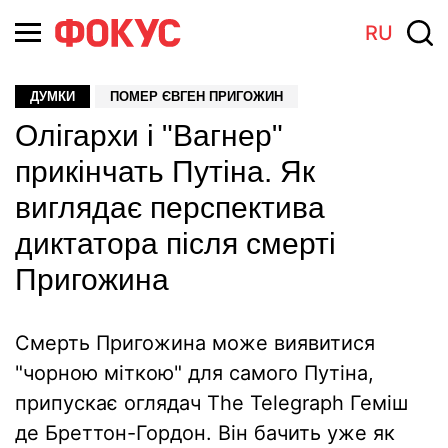
RU
ДУМКИ
ПОМЕР ЄВГЕН ПРИГОЖИН
Олігархи і "Вагнер"
прикінчать Путіна. Як
виглядає перспектива
диктатора після смерті
Пригожина
Смерть Пригожина може виявитися
"чорною міткою" для самого Путіна,
припускає оглядач The Telegraph Геміш
де Бреттон-Гордон. Він бачить уже як