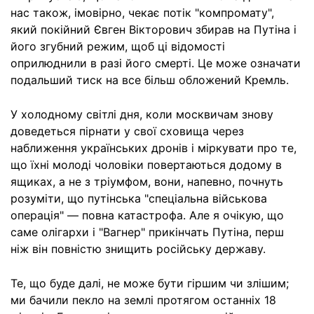
нас також, імовірно, чекає потік "компромату",
який покійний Євген Вікторович збирав на Путіна і
його згубний режим, щоб ці відомості
оприлюднили в разі його смерті. Це може означати
подальший тиск на все більш обложений Кремль.
У холодному світлі дня, коли москвичам знову
доведеться пірнати у свої сховища через
наближення українських дронів і міркувати про те,
що їхні молоді чоловіки повертаються додому в
ящиках, а не з тріумфом, вони, напевно, почнуть
розуміти, що путінська "спеціальна військова
операція" — повна катастрофа. Але я очікую, що
саме олігархи і "Вагнер" прикінчать Путіна, перш
ніж він повністю знищить російську державу.
Те, що буде далі, не може бути гіршим чи злішим;
ми бачили пекло на землі протягом останніх 18