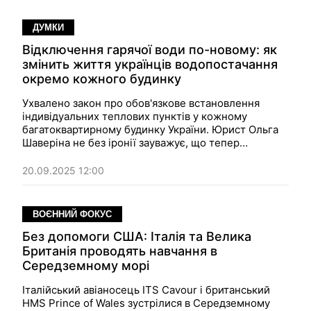
ДУМКИ
Відключення гарячої води по-новому: як
змінить життя українців водопостачання
окремо кожного будинку
Ухвалено закон про обов'язкове встановлення
індивідуальних теплових пунктів у кожному
багатоквартирному будинку України. Юрист Ольга
Шаверіна не без іронії зауважує, що тепер
мешканцям доведеться "або вбити один одного,
або домовлятися" — бо відключати всю будівлю за
20.09.2025 12:00
борги по комуналці стане легко, коли ця система
запрацює
ВОЄННИЙ ФОКУС
Без допомоги США: Італія та Велика
Британія проводять навчання в
Середземному морі
Італійський авіаносець ITS Cavour і британський
HMS Prince of Wales зустрілися в Середземному