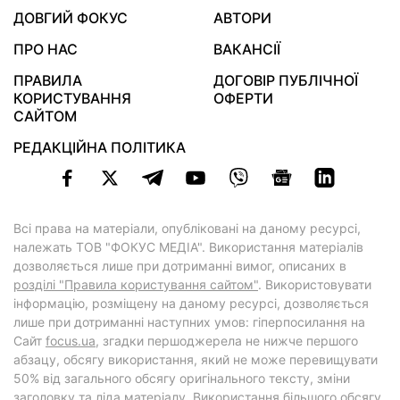
ДОВГИЙ ФОКУС
АВТОРИ
ПРО НАС
ВАКАНСІЇ
ПРАВИЛА
ДОГОВІР ПУБЛІЧНОЇ
КОРИСТУВАННЯ
ОФЕРТИ
САЙТОМ
РЕДАКЦІЙНА ПОЛІТИКА
Всі права на матеріали, опубліковані на даному ресурсі,
належать ТОВ "ФОКУС МЕДІА". Використання матеріалів
дозволяється лише при дотриманні вимог, описаних в
розділі "Правила користування сайтом"
. Використовувати
інформацію, розміщену на даному ресурсі, дозволяється
лише при дотриманні наступних умов: гіперпосилання на
Cайт
focus.ua
, згадки першоджерела не нижче першого
абзацу, обсягу використання, який не може перевищувати
50% від загального обсягу оригінального тексту, зміни
заголовку та ліда матеріалу. Використання більшого обсягу