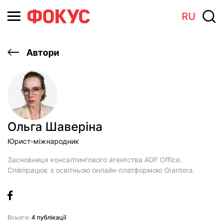
RU
Автори
Ольга Шаверіна
Юрист-міжнародник
Засновниця консалтингового агентства ADF Office.
Співпрацює з освітньою онлайн-платформою Grantera.
Всього:
4 публікації