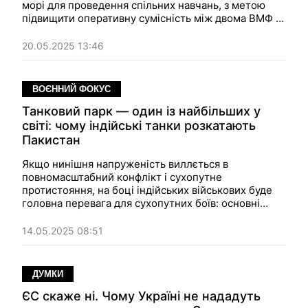
морі для проведення спільних навчань, з метою
підвищити оперативну сумісність між двома ВМФ і
зміцнити систему стримування НАТО. Для участі в
навчаннях не запрошували США, щоб
20.05.2025 13:46
продемонструвати можливості Європи захистити
себе без допомоги Сполучених Штатів.
ВОЄННИЙ ФОКУС
Танковий парк — один із найбільших у
світі: чому індійські танки розкатають
Пакистан
Якщо нинішня напруженість виллється в
повномасштабний конфлікт і сухопутне
протистояння, на боці індійських військових буде
головна перевага для сухопутних боїв: основні
бойові танки. Їх у Індії — понад 3700.
14.05.2025 08:51
ДУМКИ
ЄC скаже ні. Чому Україні не нададуть