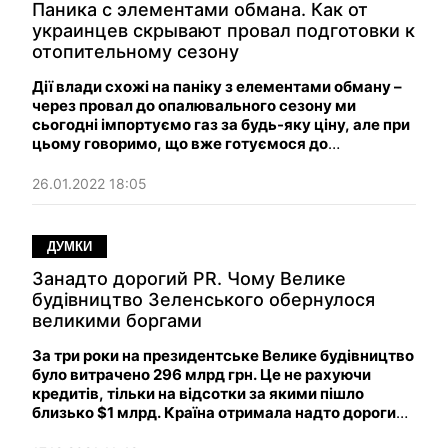
Паника с элементами обмана. Как от
украинцев скрывают провал подготовки к
отопительному сезону
Дії влади схожі на паніку з елементами обману –
через провал до опалювального сезону ми
сьогодні імпортуємо газ за будь-яку ціну, але при
цьому говоримо, що вже готуємося до
наступного.
26.01.2022 18:05
ДУМКИ
Занадто дорогий PR. Чому Велике
будівництво Зеленського обернулося
великими боргами
За три роки на президентське Велике будівництво
було витрачено 296 млрд грн. Це не рахуючи
кредитів, тільки на відсотки за якими пішло
близько $1 млрд. Країна отримала надто дорогий
PR-майданчик для влади та джерело заробітку на