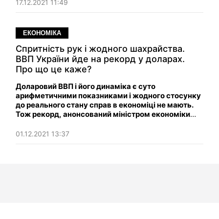
не завжди прозорих тендерах для наближеного
17.12.2021 11:49
до неї бізнесу.
ЕКОНОМІКА
Спритність рук і жодного шахрайства.
ВВП України йде на рекорд у доларах.
Про що це каже?
Доларовий ВВП і його динаміка є суто
арифметичними показниками і жодного стосунку
до реального стану справ в економіці не мають.
Тож рекорд, анонсований міністром економіки
Юлією Свириденко — навряд чи привід для
радості.
01.12.2021 13:37