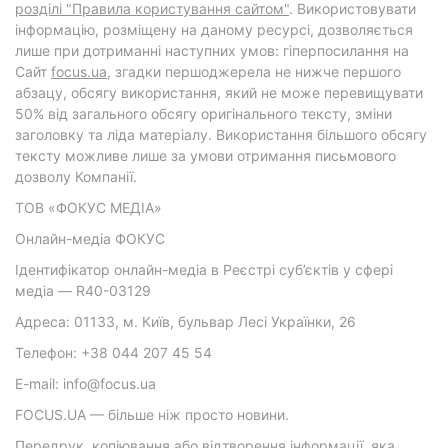
розділі "Правила користування сайтом"
. Використовувати
інформацію, розміщену на даному ресурсі, дозволяється
лише при дотриманні наступних умов: гіперпосилання на
Cайт
focus.ua
, згадки першоджерела не нижче першого
абзацу, обсягу використання, який не може перевищувати
50% від загального обсягу оригінального тексту, зміни
заголовку та ліда матеріалу. Використання більшого обсягу
тексту можливе лише за умови отримання письмового
дозволу Компанії.
ТОВ «ФОКУС МЕДІА»
Онлайн-медіа ФОКУС
Ідентифікатор онлайн-медіа в Реєстрі суб’єктів у сфері
медіа — R40-03129
Адреса: 01133, м. Київ, бульвар Лесі Українки, 26
Телефон: +38 044 207 45 54
E-mail: info@focus.ua
FOCUS.UA — більше ніж просто новини.
Передрук, копіювання або відтворення інформації, яка