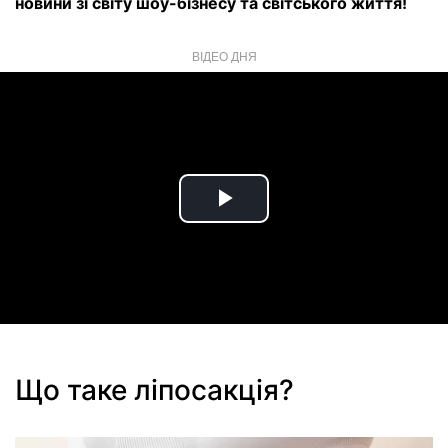
новини зі світу шоу-бізнесу та світського життя!
ВІДЕО ДНЯ
Play
Video
Що таке ліпосакція?