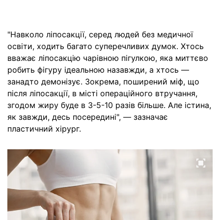
"Навколо ліпосакції, серед людей без медичної
освіти, ходить багато суперечливих думок. Хтось
вважає ліпосакцію чарівною пігулкою, яка миттєво
робить фігуру ідеальною назавжди, а хтось —
занадто демонізує. Зокрема, поширений міф, що
після ліпосакції, в місті операційного втручання,
згодом жиру буде в 3-5-10 разів більше. Але істина,
як завжди, десь посередині", — зазначає
пластичний хірург.