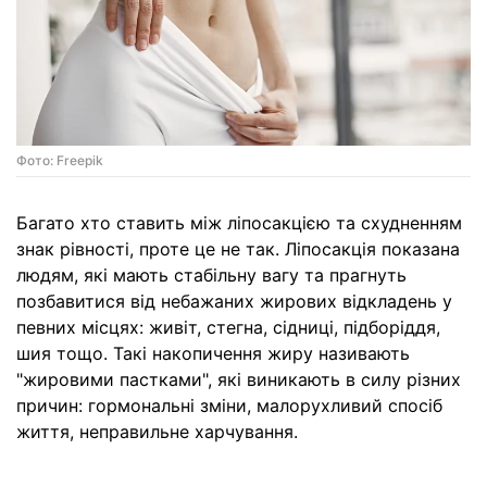
Фото: Freepik
Багато хто ставить між ліпосакцією та схудненням
знак рівності, проте це не так. Ліпосакція показана
людям, які мають стабільну вагу та прагнуть
позбавитися від небажаних жирових відкладень у
певних місцях: живіт, стегна, сідниці, підборіддя,
шия тощо. Такі накопичення жиру називають
"жировими пастками", які виникають в силу різних
причин: гормональні зміни, малорухливий спосіб
життя, неправильне харчування.