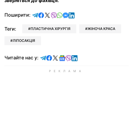
зверніться до фахівця.
відправити у Telegram
поділитись у Facebook
поділитись у X
відправити у Viber
відправити у Whatsapp
відправити у Messenger
відправити у LinkedIn
Поширити:
Теги:
ПЛАСТИЧНА ХІРУРГІЯ
ЖІНОЧА КРАСА
ЛІПОСАКЦІЯ
Читайте у Telegram
Читайте у Facebook
Читайте у X
Читайте у Google news
Читайте у Viber
Читайте у LinkedIn
Читайте нас у: