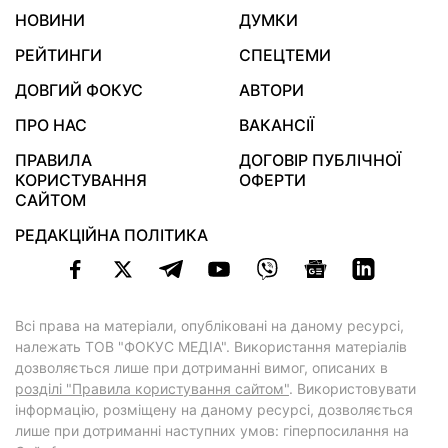
НОВИНИ
ДУМКИ
РЕЙТИНГИ
СПЕЦТЕМИ
ДОВГИЙ ФОКУС
АВТОРИ
ПРО НАС
ВАКАНСІЇ
ПРАВИЛА
ДОГОВІР ПУБЛІЧНОЇ
КОРИСТУВАННЯ
ОФЕРТИ
САЙТОМ
РЕДАКЦІЙНА ПОЛІТИКА
Всі права на матеріали, опубліковані на даному ресурсі,
належать ТОВ "ФОКУС МЕДІА". Використання матеріалів
дозволяється лише при дотриманні вимог, описаних в
розділі "Правила користування сайтом"
. Використовувати
інформацію, розміщену на даному ресурсі, дозволяється
лише при дотриманні наступних умов: гіперпосилання на