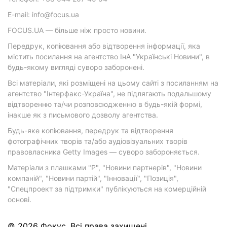
E-mail: info@focus.ua
FOCUS.UA — більше ніж просто новини.
Передрук, копіювання або відтворення інформації, яка
містить посилання на агентство ІнА "Українські Новини", в
будь-якому вигляді суворо заборонені.
Всі матеріали, які розміщені на цьому сайті з посиланням на
агентство "Інтерфакс-Україна", не підлягають подальшому
відтворенню та/чи розповсюдженню в будь-якій формі,
інакше як з письмового дозволу агентства.
Будь-яке копіювання, передрук та відтворення
фотографічних творів та/або аудіовізуальних творів
правовласника Getty Images — суворо забороняється.
Матеріали з плашками "Р", "Новини партнерів", "Новини
компаній", "Новини партій", "Інновації", "Позиція",
"Спецпроект за підтримки" публікуються на комерційній
основі.
© 2026 Фокус. Всі права захищені.