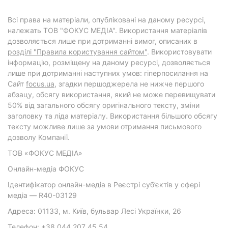
Всі права на матеріали, опубліковані на даному ресурсі,
належать ТОВ "ФОКУС МЕДІА". Використання матеріалів
дозволяється лише при дотриманні вимог, описаних в
розділі "Правила користування сайтом"
. Використовувати
інформацію, розміщену на даному ресурсі, дозволяється
лише при дотриманні наступних умов: гіперпосилання на
Cайт
focus.ua
, згадки першоджерела не нижче першого
абзацу, обсягу використання, який не може перевищувати
50% від загального обсягу оригінального тексту, зміни
заголовку та ліда матеріалу. Використання більшого обсягу
тексту можливе лише за умови отримання письмового
дозволу Компанії.
ТОВ «ФОКУС МЕДІА»
Онлайн-медіа ФОКУС
Ідентифікатор онлайн-медіа в Реєстрі суб’єктів у сфері
медіа — R40-03129
Адреса: 01133, м. Київ, бульвар Лесі Українки, 26
Телефон: +38 044 207 45 54