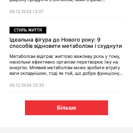
активному росту й оздоровленню.
06.12.2024 13:07
СТИЛЬ ЖИТТЯ
Ідеальна фігура до Нового року: 9
способів відновити метаболізм і схуднути
Метаболізм відіграє життєво важливу роль у тому,
наскільки ефективно організм перетворює їжу на
енергію. Млявий метаболізм може зробити втрату
ваги складнішою, тоді як той, що добре функціонує,
підтримує кращий рівень енергії та спалювання
жиру. На щастя, існують прості, науково
05.12.2024 23:35
обґрунтовані способи перезавантажити метаболізм
і почати втрату ваги.
Більше