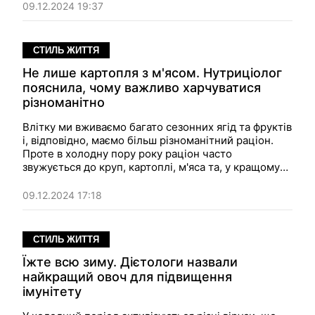
середині дня і навіть негативно вплинути на роботу
09.12.2024 19:37
мозку.
СТИЛЬ ЖИТТЯ
Не лише картопля з м'ясом. Нутриціолог
пояснила, чому важливо харчуватися
різноманітно
Влітку ми вживаємо багато сезонних ягід та фруктів
і, відповідно, маємо більш різноманітний раціон.
Проте в холодну пору року раціон часто
звужується до круп, картоплі, м'яса та, у кращому
випадку, деяких ферментованих продуктів.
Ексклюзивно для
Фокуса
нутриціолог пояснює,
09.12.2024 17:18
чому важливо їсти усі групи продуктів та
харчуватися якомога різноманітніше протягом
усього року.
СТИЛЬ ЖИТТЯ
Їжте всю зиму. Дієтологи назвали
найкращий овоч для підвищення
імунітету