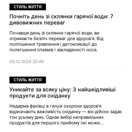
СТИЛЬ ЖИТТЯ
Почніть день зі склянки гарячої води: 7
дивовижних переваг
Почавши день зі склянки гарячої води, ви
отримаєте безліч переваг для здоров'я. Від
поліпшення травлення і детоксикації до
полегшення спазмів і закладеності носа.
09.12.2024 20:46
СТИЛЬ ЖИТТЯ
Уникайте за всяку ціну: 3 найшкідливіші
продукти для сніданку
Недарма фахівці в галузі охорони здоров'я
відзначають важливість сніданку — він дійсно задає
тон усьому дню. Однак вибір неправильних
продуктів для першого прийому їжі може
призвести до стрибків цукру в крові, втоми в