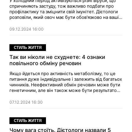
У холодний період активізуються різні віруси, що
спричиняють застуду, тож важливо подбати про
профілактику та зміцнити свій імунітет. Дієтологи
розповіли, який овоч має бути обов'язково на вашій
тарілці взимку.
09.12.2024 16:00
СТИЛЬ ЖИТТЯ
Так ви ніколи не схуднете: 4 ознаки
повільного обміну речовин
Якщо йдеться про активність метаболізму, то це
питання дуже індивідуальне і залежить від багатьох
чинників. Неефективний обмін речовин може бути
генетичним, але він також може бути результатом
частих дієт і дефіциту поживних речовин.
07.12.2024 16:30
СТИЛЬ ЖИТТЯ
Чому вага стоїть. Дієтологи назвали 5