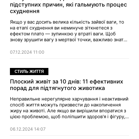
підступних причин, які гальмують процес
схуднення
Якщо у вас досить велика кількість зайвої ваги, то
на етапі схуднення ви неминуче зіткнетеся з
ефектом плато — зупинкою у втраті ваги. Щоб
знову зрушити вагу з мертвої точки, важливо знати
деякі нюанси.
07.12.2024 11:00
СТИЛЬ ЖИТТЯ
Плоский живіт за 10 днів: 11 ефективних
порад для підтягнутого животика
Неправильне нерегулярне харчування і неактивний
спосіб життя можуть призвести до накопичення
жиру на животі. Але якщо ви вирішили впоратися з
цією проблемою, щоб поліпшити здоров'я і фігуру,
дізнайтеся, як отримати плоский живіт за 10 днів.
06.12.2024 14:07