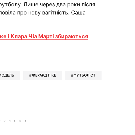
футболу. Лише через два роки після
овіла про нову вагітність. Саша
ке і Клара Чіа Марті збираються
ok
ber
 Whatsapp
и у Messenger
ти у LinkedIn
МОДЕЛЬ
ЖЕРАРД ПІКЕ
ФУТБОЛІСТ
ook
Google news
 Viber
е у LinkedIn