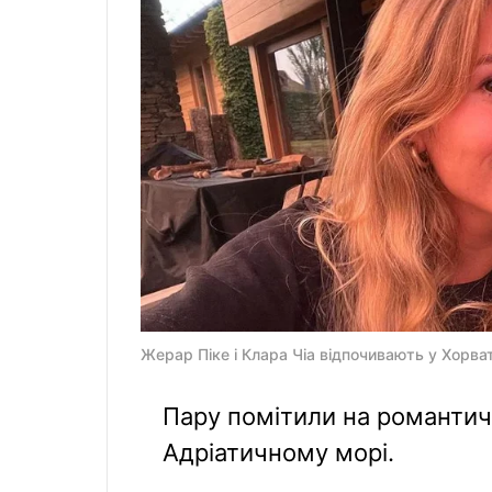
Жерар Піке і Клара Чіа відпочивають у Хорват
Пару помітили на романтич
Адріатичному морі.