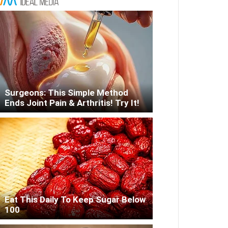
Surgeons: This Simple Method
Ends Joint Pain & Arthritis! Try It!
Eat This Daily To Keep Sugar Below
100