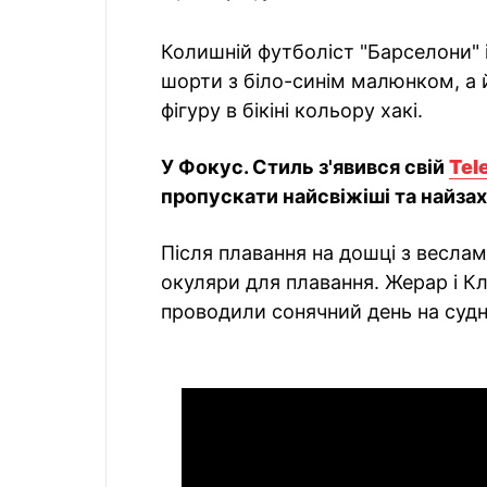
Колишній футболіст "Барселони" і 
шорти з біло-синім малюнком, а
фігуру в бікіні кольору хакі.
У Фокус. Стиль з'явився свій
Tel
пропускати найсвіжіші та найзах
Після плавання на дошці з веслам
окуляри для плавання. Жерар і К
проводили сонячний день на судн