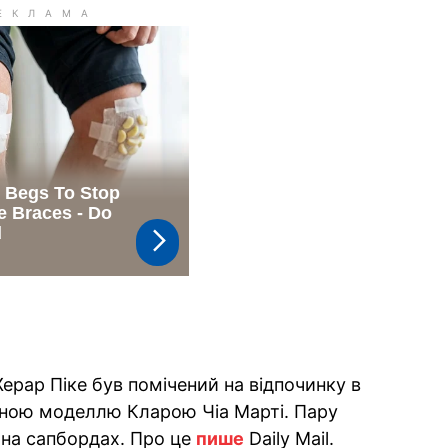
ерар Піке був помічений на відпочинку в
ічною моделлю Кларою Чіа Марті. Пару
 на сапбордах. Про це
пише
Daily Mail.