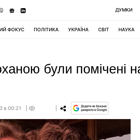
ДУМКИ
ИЙ ФОКУС
ПОЛІТИКА
УКРАЇНА
СВІТ
НАУКА
ДІДЖИТАЛ
АВТО
СВІТФАН
КУ
оханою були помічені н
3 в 00:21
0