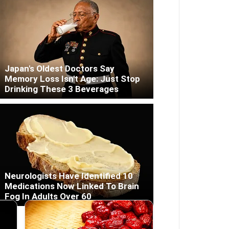
Japan's Oldest Doctors Say
Memory Loss Isn't Age: Just Stop
Drinking These 3 Beverages
Neurologists Have Identified 10
Medications Now Linked To Brain
Fog In Adults Over 60