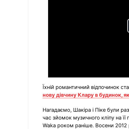
Їхній романтичний відпочинок ста
нову дівчину Клару в будинок, я
Нагадаємо, Шакіра і Піке були ра
час зйомок музичного кліпу на її
Waka роком раніше. Восени 2012