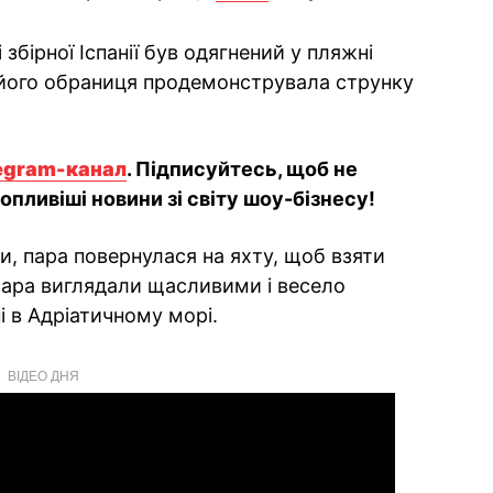
збірної Іспанії був одягнений у пляжні
 його обраниця продемонструвала струнку
egram-канал
. Підписуйтесь, щоб не
опливіші новини зі світу шоу-бізнесу!
и, пара повернулася на яхту, щоб взяти
лара виглядали щасливими і весело
і в Адріатичному морі.
ВІДЕО ДНЯ