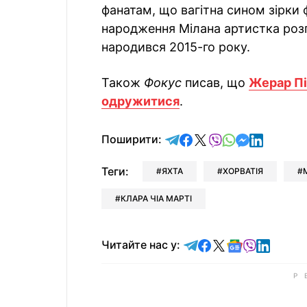
фанатам, що вагітна сином зірки 
народження Мілана артистка розп
народився 2015-го року.
Також
Фокус
писав, що
Жерар Пі
одружитися
.
відправити у Telegram
поділитись у Facebo
поділитись у X
відправити у Vi
відправити у
відправит
відправи
Поширити:
Теги:
ЯХТА
ХОРВАТІЯ
КЛАРА ЧІА МАРТІ
Читайте у Telegram
Читайте у Faceb
Читайте у X
Читайте у 
Читайте у
Читайт
Читайте нас у: