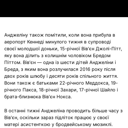
Video
Анджеліну також помітили, коли вона прибула в
аеропорт Кеннеді минулого тижня в супроводі
своєї молодшої доньки, 15-річної Вів'єн Джолі-Пітт,
яку вона ділить з колишнім чоловіком Бредом
Піттом. Вів'єн — одна із шести дітей Анджеліни і
Бреда, з яким вона розлучилася 2016 року після
двох років шлюбу і десяти років спільного життя.
Вони також є батьками 22-річного Меддокса, 19-
річного Пакса, 18-річної Захари, 17-річної Шайло і
брата-близнюка Вів'єн Нокса.
В останні тижні Анджеліна проводить більше часу з
Вів'єн, оскільки зараз підліток працює у своєї
матері асистенткою у бродвейському мюзиклі.