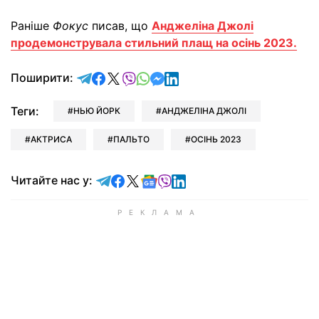
Раніше
Фокус
писав, що
Анджеліна Джолі
продемонструвала стильний плащ на осінь 2023.
відправити у Telegram
поділитись у Facebook
поділитись у X
відправити у Viber
відправити у Whatsapp
відправити у Messenger
відправити у LinkedIn
Поширити:
Теги:
НЬЮ ЙОРК
АНДЖЕЛІНА ДЖОЛІ
АКТРИСА
ПАЛЬТО
ОСІНЬ 2023
Читайте у Telegram
Читайте у Facebook
Читайте у X
Читайте у Google news
Читайте у Viber
Читайте у LinkedIn
Читайте нас у: