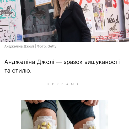
Анджеліна Джолі | Фото: Getty
Анджеліна Джолі — зразок вишуканості
та стилю.