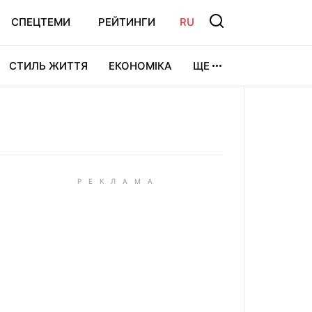
СПЕЦТЕМИ
РЕЙТИНГИ
RU
СТИЛЬ ЖИТТЯ
ЕКОНОМІКА
ЩЕ
ЛЬТУРА
ВІДЕОІГРИ
СПОРТ