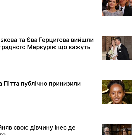
ізкова та Єва Герцигова вийшли
оградного Меркурія: що кажуть
а Пітта публічно принизили
йняв свою дівчину Інес де
то