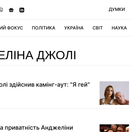
ДУМКИ
ИЙ ФОКУС
ПОЛІТИКА
УКРАЇНА
СВІТ
НАУКА
ДІДЖИТАЛ
АВТО
СВІТФАН
КУ
ЛІНА ДЖОЛІ
і здійснив камінг-аут: "Я гей"
на приватність Анджеліни