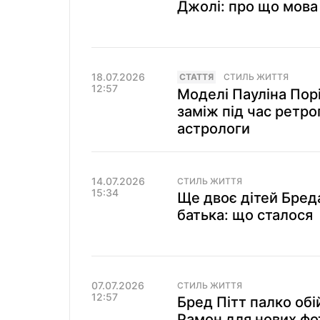
Джолі: про що мова
18.07.2026
СТАТТЯ
СТИЛЬ ЖИТТЯ
12:57
Моделі Пауліна Пор
заміж під час ретр
астрологи
14.07.2026
СТИЛЬ ЖИТТЯ
15:34
Ще двоє дітей Бред
батька: що сталося
07.07.2026
СТИЛЬ ЖИТТЯ
12:57
Бред Пітт палко обі
Рамон для нових фо