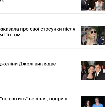
казала про свої стосунки після
м Піттом
джеліни Джолі виглядає
"не світить" весілля, попри її