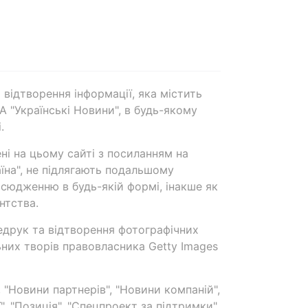
 відтворення інформації, яка містить
А "Українські Новини", в будь-якому
.
ені на цьому сайті з посиланням на
аїна", не підлягають подальшому
сюдженню в будь-якій формі, інакше як
нтства.
едрук та відтворення фотографічних
ьних творів правовласника Getty Images
 "Новини партнерів", "Новини компаній",
ї", "Позиція", "Спецпроект за підтримки"