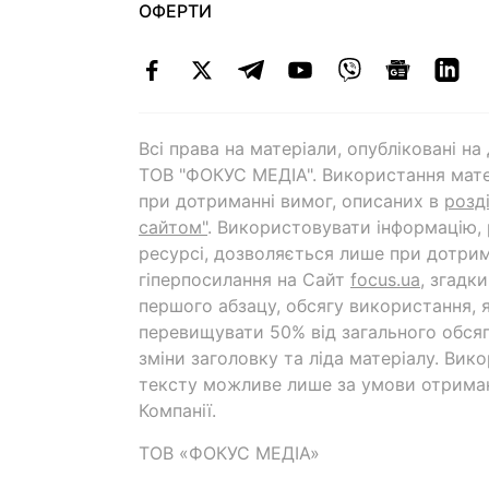
ОФЕРТИ
Всі права на матеріали, опубліковані н
ТОВ "ФОКУС МЕДІА". Використання мате
при дотриманні вимог, описаних в
розд
сайтом"
. Використовувати інформацію,
ресурсі, дозволяється лише при дотрим
гіперпосилання на Cайт
focus.ua
, згадк
першого абзацу, обсягу використання, 
перевищувати 50% від загального обсяг
зміни заголовку та ліда матеріалу. Вик
тексту можливе лише за умови отрима
Компанії.
ТОВ «ФОКУС МЕДІА»