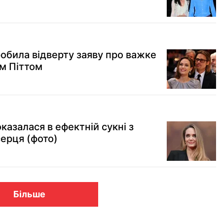
обила відверту заяву про важке
м Піттом
азалася в ефектній сукні з
серця (фото)
Більше