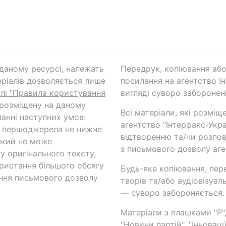
а даному ресурсі, належать
Передрук, копіювання або
ріалів дозволяється лише
посилання на агентство Ін
ілі "Правила користування
вигляді суворо заборонені
 розміщену на даному
Всі матеріали, які розміщ
анні наступних умов:
агентство "Інтерфакс-Укр
и першоджерела не нижче
відтворенню та/чи розпов
який не може
з письмового дозволу аге
у оригінального тексту,
ористання більшого обсягу
Будь-яке копіювання, пер
ння письмового дозволу
творів та/або аудіовізуал
— суворо забороняється.
Матеріали з плашками "Р",
"Новини партій", "Інноваці