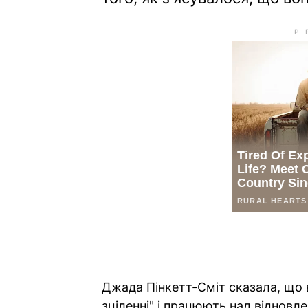
Джада Пінкетт-Сміт сказала, що 
зціленні" і працюють над відновл