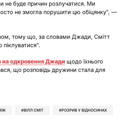
ли не буде причин розлучатися. Ми
росто не змогла порушити цю обіцянку", —
ом, тому що, за словами Джади, Смітт
о піклуватися".
в на одкровення Джади
щодо їхнього
ався, що розповідь дружини стала для
ok
ber
 Whatsapp
и у Messenger
ти у LinkedIn
МІЖ
ВІЛЛ СМІТ
РОЗРИВ У ВІДНОСИНАХ