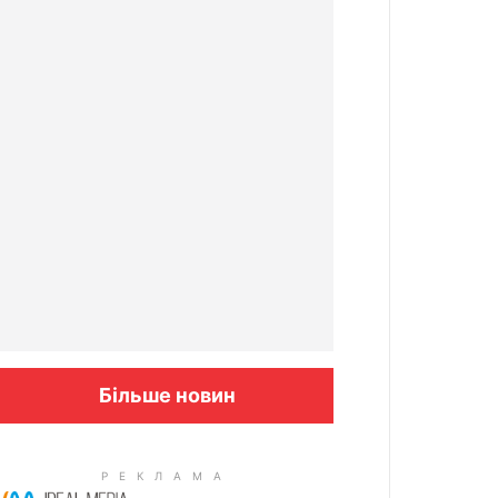
Більше новин
Columbus: High Blood Sugar
Patients Are Quietly Using This