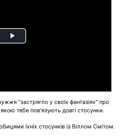
Play
Video
ужжя "застрягло у своїх фантазіях" про
 якою тебе пов'язують довгі стосунки.
бицями їхніх стосунків із Віллом Смітом.