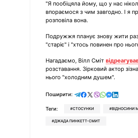
"Я пообіцяла йому, що у нас ніко
впораємося з чим завгодно. І я п
розповіла вона.
Подружжя планує знову жити раз
"старіє" і "хтось повинен про ньог
Нагадаємо, Вілл Сміт
відреагува
розставання. Зірковий актор зізн
нього "холодним душем".
відправити у Telegram
поділитись у Facebo
поділитись у X
відправити у Vi
відправити у
відправит
відправи
Поширити:
Теги:
СТОСУНКИ
ВІДНОСИНИ 
ДЖАДА ПИНКЕТТ-СМИТ