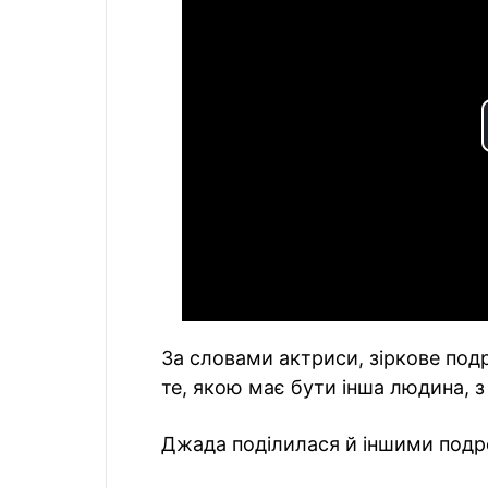
За словами актриси, зіркове подр
те, якою має бути інша людина, з
Джада поділилася й іншими подро