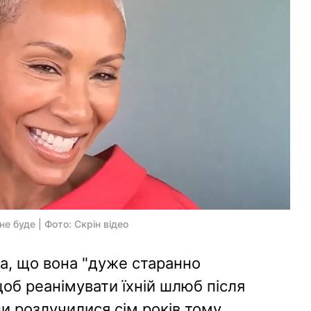
е буде | Фото: Скрін відео
а, що вона "дуже старанно
об реанімувати їхній шлюб після
ни розлучилися сім років тому.