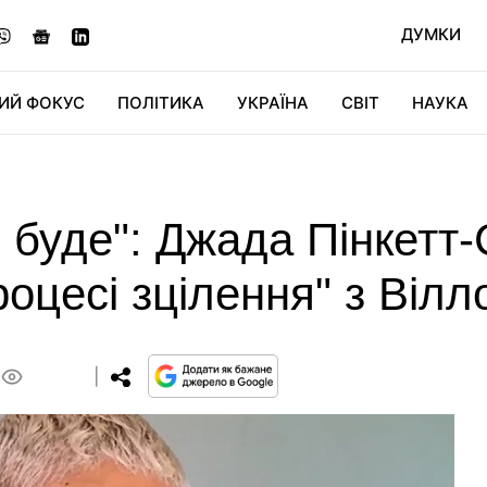
ДУМКИ
ИЙ ФОКУС
ПОЛІТИКА
УКРАЇНА
СВІТ
НАУКА
ДІДЖИТАЛ
АВТО
СВІТФАН
КУ
 буде": Джада Пінкетт-
роцесі зцілення" з Віл
0