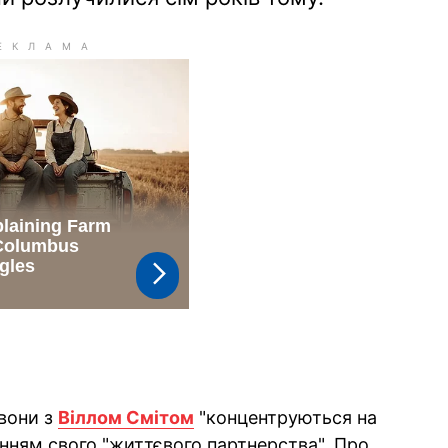
вони з
Віллом Смітом
"концентруються на
енням свого "життєвого партнерства". Про