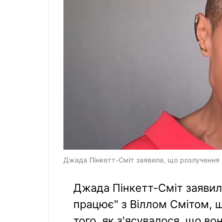
Джада Пінкетт-Сміт заявила, що розлучення н
Джада Пінкетт-Сміт заявил
працює" з Віллом Смітом, щ
того, як з'ясувалося, що во