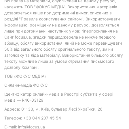
Всі права на матеріали, опубліковані на даному ресурсі,
належать ТОВ "ФОКУС МЕДІА". Використання матеріалів
дозволяється лише при дотриманні вимог, описаних в
розділі "Правила користування сайтом"
. Використовувати
інформацію, розміщену на даному ресурсі, дозволяється
лише при дотриманні наступних умов: гіперпосилання на
Cайт
focus.ua
, згадки першоджерела не нижче першого
абзацу, обсягу використання, який не може перевищувати
50% від загального обсягу оригінального тексту, зміни
заголовку та ліда матеріалу. Використання більшого обсягу
тексту можливе лише за умови отримання письмового
дозволу Компанії.
ТОВ «ФОКУС МЕДІА»
Онлайн-медіа ФОКУС
Ідентифікатор онлайн-медіа в Реєстрі суб’єктів у сфері
медіа — R40-03129
Адреса: 01133, м. Київ, бульвар Лесі Українки, 26
Телефон: +38 044 207 45 54
E-mail: info@focus.ua