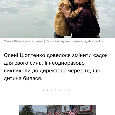
Олена Шоптенко із сином | Фото: instagram.com/alena_shoptenko
Олені Шоптенко довелося змінити садок
для свого сина. Її неодноразово
викликали до директора через те, що
дитина билася.