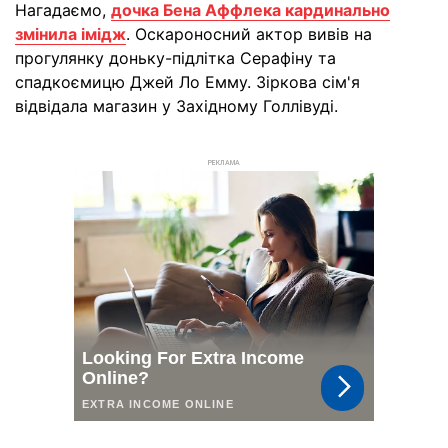
Нагадаємо,
дочка Бена Аффлека кардинально
змінила імідж
. Оскароносний актор вивів на
прогулянку доньку-підлітка Серафіну та
спадкоємицю Джей Ло Емму. Зіркова сім'я
відвідала магазин у Західному Голлівуді.
РЕКЛАМА