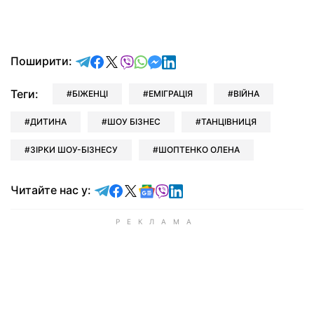
відправити у Telegram
поділитись у Facebook
поділитись у X
відправити у Viber
відправити у Whatsapp
відправити у Messenger
відправити у LinkedIn
Поширити:
Теги:
БІЖЕНЦІ
ЕМІГРАЦІЯ
ВІЙНА
ДИТИНА
ШОУ БІЗНЕС
ТАНЦІВНИЦЯ
ЗІРКИ ШОУ-БІЗНЕСУ
ШОПТЕНКО ОЛЕНА
Читайте у Telegram
Читайте у Facebook
Читайте у X
Читайте у Google news
Читайте у Viber
Читайте у LinkedIn
Читайте нас у: