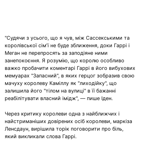
"Судячи з усього, що я чув, між Сассекськими та
королівської сім'ї не буде зближення, доки Гаррі і
Меган не перепросять за заподіяне ними
занепокоєння. Я розумію, що королю особливо
важко пробачити коментарі Гаррі в його вибухових
мемуарах "Запасний", в яких герцог зобразив свою
мачуху королеву Каміллу як "лиходійку", що
залишила його "тілом на вулиці" в її бажанні
реабілітувати власний імідж", — пише Іден.
Через критику королеви одна з найближчих і
найстриманіших довірених осіб королеви, маркіза
Ленсдаун, вирішила торік поговорити про біль,
який викликали слова Гаррі.