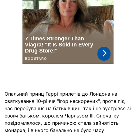
Опальний принц Гаррі прилетів до Лондона на
святкування 10-річчя "Ігор нескорених", проте під
час перебування на батьківщині так і не зустрівся зі
своїм батьком, королем Чарльзом III. Спочатку
повідомлялося, що причиною стала зайнятість
монарха, і в нього банально не було часу