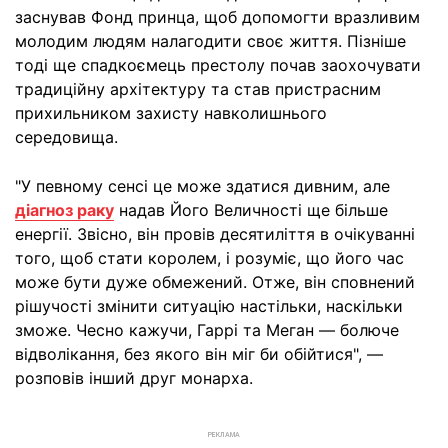
заснував Фонд принца, щоб допомогти вразливим
молодим людям налагодити своє життя. Пізніше
тоді ще спадкоємець престолу почав заохочувати
традиційну архітектуру та став пристрасним
прихильником захисту навколишнього
середовища.
"У певному сенсі це може здатися дивним, але
діагноз раку
надав Його Величності ще більше
енергії. Звісно, він провів десятиліття в очікуванні
того, щоб стати королем, і розуміє, що його час
може бути дуже обмежений. Отже, він сповнений
рішучості змінити ситуацію настільки, наскільки
зможе. Чесно кажучи, Гаррі та Меган — болюче
відволікання, без якого він міг би обійтися", —
розповів інший друг монарха.
РЕКЛАМА