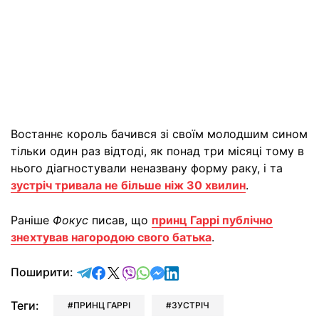
Востаннє король бачився зі своїм молодшим сином
тільки один раз відтоді, як понад три місяці тому в
нього діагностували неназвану форму раку, і та
зустріч тривала не більше ніж 30 хвилин
.
Раніше
Фокус
писав, що
принц Гаррі публічно
знехтував нагородою свого батька
.
відправити у Telegram
поділитись у Facebook
поділитись у X
відправити у Viber
відправити у Whatsapp
відправити у Messenger
відправити у LinkedIn
Поширити:
Теги:
ПРИНЦ ГАРРІ
ЗУСТРІЧ