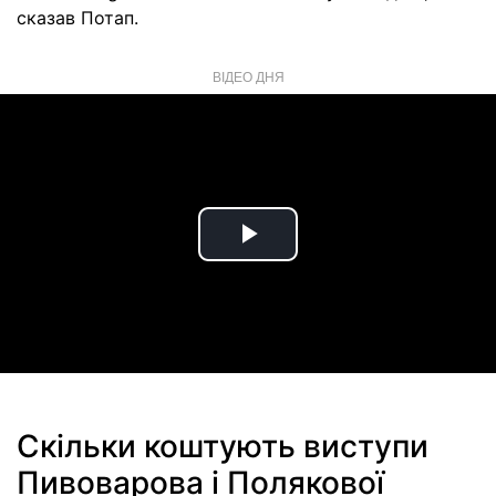
сказав Потап.
ВІДЕО ДНЯ
Play
Video
Скільки коштують виступи
Пивоварова і Полякової