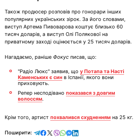
Також продюсер розповів про гонорари інших
популярних українських зірок. За його словами,
виступ Артема Пивоварова коштує близько 60
тисяч доларів, а виступ Олі Полякової на
приватному заході оцінюється у 25 тисяч доларів.
Нагадаємо, раніше
Фокус
писав, що:
"Радіо Люкс" заявив, що
у Потапа та Насті
Каменських є син
в Іспанії, якого вони
приховують.
Репер несподівано
показався з довгим
волоссям
.
Крім того, артист
похвалився схудненням
на 25 кг.
відправити у Telegram
поділитись у Facebook
поділитись у X
відправити у Viber
відправити у Whatsapp
відправити у Messenger
відправити у LinkedIn
Поширити: