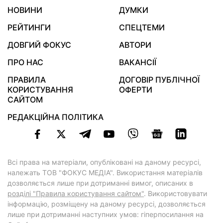
НОВИНИ
ДУМКИ
РЕЙТИНГИ
СПЕЦТЕМИ
ДОВГИЙ ФОКУС
АВТОРИ
ПРО НАС
ВАКАНСІЇ
ПРАВИЛА
ДОГОВІР ПУБЛІЧНОЇ
КОРИСТУВАННЯ
ОФЕРТИ
САЙТОМ
РЕДАКЦІЙНА ПОЛІТИКА
Всі права на матеріали, опубліковані на даному ресурсі,
належать ТОВ "ФОКУС МЕДІА". Використання матеріалів
дозволяється лише при дотриманні вимог, описаних в
розділі "Правила користування сайтом"
. Використовувати
інформацію, розміщену на даному ресурсі, дозволяється
лише при дотриманні наступних умов: гіперпосилання на