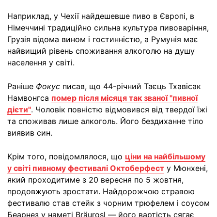
Наприклад, у Чехії найдешевше пиво в Європі, в
Німеччині традиційно сильна культура пивоваріння,
Грузія відома вином і гостинністю, а Румунія має
найвищий рівень споживання алкоголю на душу
населення у світі.
Раніше
Фокус
писав, що 44-річний Таєць Тхавісак
Намвонгса
помер після місяця так званої "пивної
дієти"
. Чоловік повністю відмовився від твердої їжі
та споживав лише алкоголь. Його бездиханне тіло
виявив син.
Крім того, повідомлялося, що
ціни на найбільшому
у світі пивному фестивалі Октоберфест
у Мюнхені,
який проходитиме з 20 вересня по 5 жовтня,
продовжують зростати. Найдорожчою стравою
фестивалю став стейк з чорним трюфелем і соусом
Беарнез у наметі Bräurosl — його вартість сягає