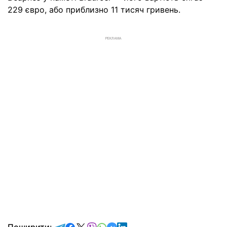
229 євро, або приблизно 11 тисяч гривень.
РЕКЛАМА
відправити у Telegram
поділитись у Facebook
поділитись у X
відправити у Viber
відправити у Whatsapp
відправити у Messenger
відправити у LinkedIn
Поширити: