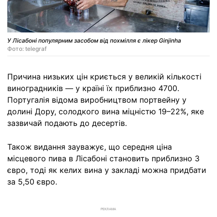
У Лісабоні популярним засобом від похмілля є лікер Ginjinha
Фото: telegraf
Причина низьких цін криється у великій кількості
виноградників — у країні їх приблизно 4700.
Португалія відома виробництвом портвейну у
долині Дору, солодкого вина міцністю 19–22%, яке
зазвичай подають до десертів.
Також видання зауважує, що середня ціна
місцевого пива в Лісабоні становить приблизно 3
євро, тоді як келих вина у закладі можна придбати
за 5,50 євро.
РЕКЛАМА