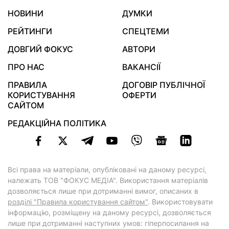
НОВИНИ
ДУМКИ
РЕЙТИНГИ
СПЕЦТЕМИ
ДОВГИЙ ФОКУС
АВТОРИ
ПРО НАС
ВАКАНСІЇ
ПРАВИЛА
ДОГОВІР ПУБЛІЧНОЇ
КОРИСТУВАННЯ
ОФЕРТИ
САЙТОМ
РЕДАКЦІЙНА ПОЛІТИКА
Всі права на матеріали, опубліковані на даному ресурсі,
належать ТОВ "ФОКУС МЕДІА". Використання матеріалів
дозволяється лише при дотриманні вимог, описаних в
розділі "Правила користування сайтом"
. Використовувати
інформацію, розміщену на даному ресурсі, дозволяється
лише при дотриманні наступних умов: гіперпосилання на